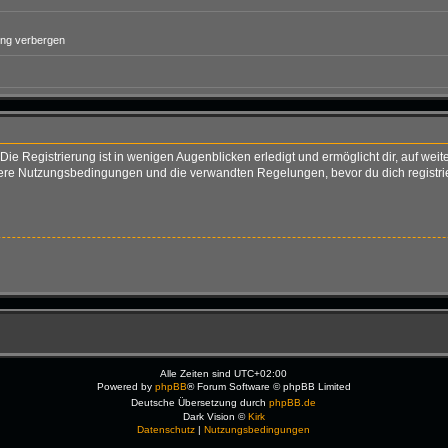
ung verbergen
ie Registrierung ist in wenigen Augenblicken erledigt und ermöglicht dir, auf weit
re Nutzungsbedingungen und die verwandten Regelungen, bevor du dich registriers
Alle Zeiten sind
UTC+02:00
Powered by
phpBB
® Forum Software © phpBB Limited
Deutsche Übersetzung durch
phpBB.de
Dark Vision ©
Kirk
Datenschutz
|
Nutzungsbedingungen