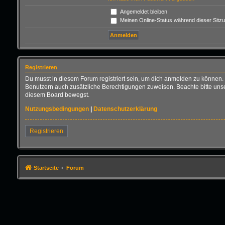
Angemeldet bleiben
Meinen Online-Status während dieser Sitz
Registrieren
Du musst in diesem Forum registriert sein, um dich anmelden zu können. D
Benutzern auch zusätzliche Berechtigungen zuweisen. Beachte bitte unse
diesem Board bewegst.
Nutzungsbedingungen
|
Datenschutzerklärung
Registrieren
Startseite
Forum