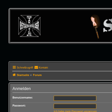
Schnellzugriff
Kontakt
Startseite
Forum
Anmelden
Benutzername:
Passwort:
Ich habe mein Passwort vergessen