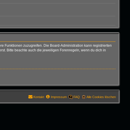
ere Funktionen zuzugreifen. Die Board-Administration kann registrierten
t. Bitte beachte auch die jeweiligen Forenregeln, wenn du dich in
Kontakt
Impressum
FAQ
Alle Cookies löschen