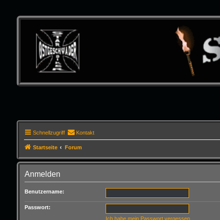
Schnellzugriff
Kontakt
Startseite
Forum
Anmelden
Benutzername:
Passwort:
Ich habe mein Passwort vergessen