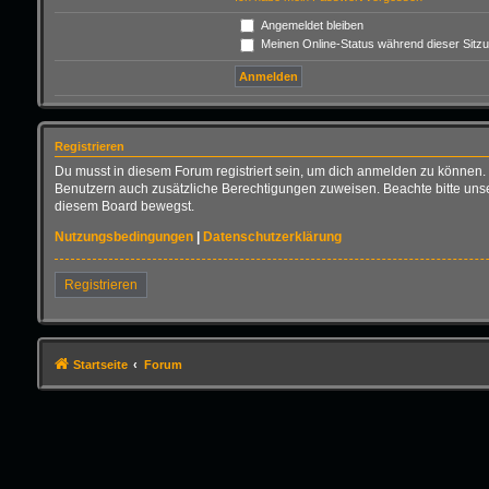
Angemeldet bleiben
Meinen Online-Status während dieser Sitz
Registrieren
Du musst in diesem Forum registriert sein, um dich anmelden zu können. D
Benutzern auch zusätzliche Berechtigungen zuweisen. Beachte bitte unse
diesem Board bewegst.
Nutzungsbedingungen
|
Datenschutzerklärung
Registrieren
Startseite
Forum