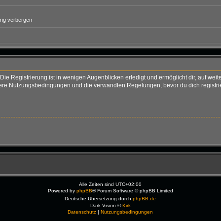
ung verbergen
ie Registrierung ist in wenigen Augenblicken erledigt und ermöglicht dir, auf weit
re Nutzungsbedingungen und die verwandten Regelungen, bevor du dich registriers
Alle Zeiten sind
UTC+02:00
Powered by
phpBB
® Forum Software © phpBB Limited
Deutsche Übersetzung durch
phpBB.de
Dark Vision ©
Kirk
Datenschutz
|
Nutzungsbedingungen