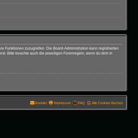
ere Funktionen zuzugreifen. Die Board-Administration kann registrierten
t. Bitte beachte auch die jeweiligen Forenregeln, wenn du dich in
Kontakt
Impressum
FAQ
Alle Cookies löschen