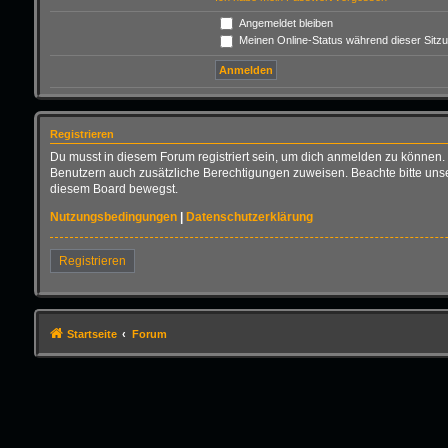
Angemeldet bleiben
Meinen Online-Status während dieser Sitz
Registrieren
Du musst in diesem Forum registriert sein, um dich anmelden zu können. D
Benutzern auch zusätzliche Berechtigungen zuweisen. Beachte bitte unse
diesem Board bewegst.
Nutzungsbedingungen
|
Datenschutzerklärung
Registrieren
Startseite
Forum