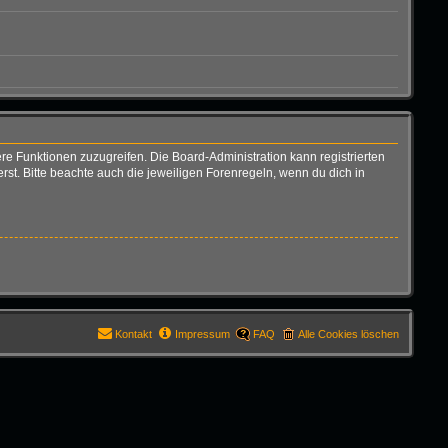
ere Funktionen zuzugreifen. Die Board-Administration kann registrierten
t. Bitte beachte auch die jeweiligen Forenregeln, wenn du dich in
Kontakt
Impressum
FAQ
Alle Cookies löschen