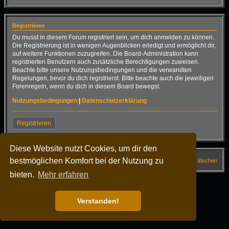
Registrieren
Du musst in diesem Forum registriert sein, um dich anmelden zu können.
Die Registrierung ist in wenigen Augenblicken erledigt und ermöglicht dir,
auf weitere Funktionen zuzugreifen. Die Board-Administration kann
registrierten Benutzern auch zusätzliche Berechtigungen zuweisen.
Beachte bitte unsere Nutzungsbedingungen und die verwandten
Regelungen, bevor du dich registrierst. Bitte beachte auch die jeweiligen
Forenregeln, wenn du dich in diesem Board bewegst.
Nutzungsbedingungen
|
Datenschutzerklärung
Registrieren
Diese Website nutzt Cookies, um dir den
bestmöglichen Komfort bei der Nutzung zu
Startseite
Forum
FAQ
Alle Cookies löschen
bieten.
Mehr erfahren
Alle Zeiten sind
UTC+02:00
Powered by
phpBB
® Forum Software © phpBB Limited
Deutsche Übersetzung durch
phpBB.de
Verstanden!
Dark Vision ©
Kirk
Datenschutz
|
Nutzungsbedingungen