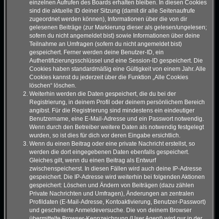
einzelnen Aufrufen des Boards erhalten bleiben. In diesen Cookies
sind die aktuelle ID deiner Sitzung (damit dir alle Seitenaufrufe
zugeordnet werden können), Informationen über die von dir
gelesenen Beiträge (zur Markierung dieser als gelesen/ungelesen;
sofern du nicht angemeldet bist) sowie Informationen über deine
Teilnahme an Umfragen (sofern du nicht angemeldet bist)
gespeichert. Ferner werden deine Benutzer-ID, ein
Authentifizierungsschlüssel und eine Session-ID gespeichert. Die
Cookies haben standardmäßig eine Gültigkeit von einem Jahr. Alle
Cookies kannst du jederzeit über die Funktion „Alle Cookies
löschen“ löschen.
Weiterhin werden die Daten gespeichert, die du bei der
Registrierung, in deinem Profil oder deinem persönlichem Bereich
angibst. Für die Registrierung sind mindestens ein eindeutiger
Benutzername, eine E-Mail-Adresse und ein Passwort notwendig.
Wenn durch den Betreiber weitere Daten als notwendig festgelegt
wurden, so ist dies für dich vor deren Eingabe ersichtlich.
Wenn du einen Beitrag oder eine private Nachricht erstellst, so
werden die dort eingegebenen Daten ebenfalls gespeichert.
Gleiches gilt, wenn du einen Beitrag als Entwurf
zwischenspeicherst. In diesen Fällen wird auch deine IP-Adresse
gespeichert. Die IP-Adresse wird weiterhin bei folgenden Aktionen
gespeichert: Löschen und Ändern von Beiträgen (dazu zählen
Private Nachrichten und Umfragen), Änderungen an zentralen
Profildaten (E-Mail-Adresse, Kontoaktivierung, Benutzer-Passwort)
und gescheiterte Anmeldeversuche. Die von deinem Browser
übermittelte Browser-Kennzeichnung (User Agent) wird nur in der