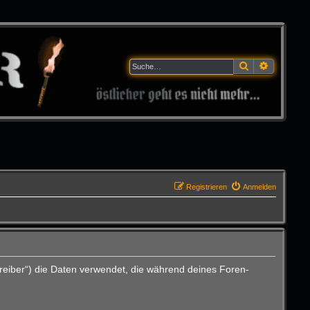
Suche
Erweitert
Registrieren
Anmelden
reiber“) die Daten verwendet, die während deines Foren-