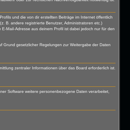
ils und die von dir erstellten Beiträge im Internet öffentlich
. B. andere registrierte Benutzer, Administratoren etc.)
E-Mail-Adresse aus deinem Profil ist dabei jedoch nur für den
 auf Grund gesetzlicher Regelungen zur Weitergabe der Daten
ttlung zentraler Informationen über das Board erforderlich ist.
einer Software weitere personenbezogene Daten verarbeitet,