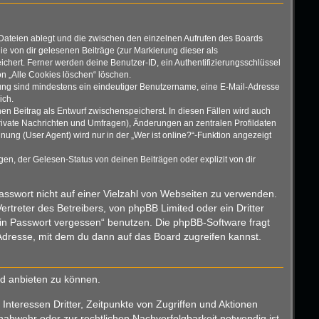
 Dateien ablegt und die zwischen den einzelnen Aufrufen des Boards
die von dir gelesenen Beiträge (zur Markierung dieser als
chert. Ferner werden deine Benutzer-ID, ein Authentifizierungsschlüssel
on „Alle Cookies löschen“ löschen.
erung sind mindestens ein eindeutiger Benutzername, eine E-Mail-Adresse
ich.
nen Beitrag als Entwurf zwischenspeicherst. In diesen Fällen wird auch
rivate Nachrichten und Umfragen), Änderungen an zentralen Profildaten
ng (User Agent) wird nur in der „Wer ist online?“-Funktion angezeigt
n, der Gelesen-Status von deinen Beiträgen oder explizit von dir
Passwort nicht auf einer Vielzahl von Webseiten zu verwenden.
rtreter des Betreibers, von phpBB Limited oder ein Dritter
ein Passwort vergessen“ benutzen. Die phpBB-Software fragt
dresse, mit dem du dann auf das Board zugreifen kannst.
nd anbieten zu können.
nteressen Dritter, Zeitpunkte von Zugriffen und Aktionen
bwehr oder zur rechtlichen Nachverfolgbarkeit notwendig ist.