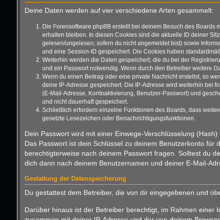
Deine Daten werden auf vier verschiedene Arten gesammelt:
Die Forensoftware phpBB erstellt bei deinem Besuch des Boards m
erhalten bleiben. In diesen Cookies sind die aktuelle ID deiner Si
gelesen/ungelesen; sofern du nicht angemeldet bist) sowie Informa
und eine Session-ID gespeichert. Die Cookies haben standardmäßig 
Weiterhin werden die Daten gespeichert, die du bei der Registrier
und ein Passwort notwendig. Wenn durch den Betreiber weitere Daten
Wenn du einen Beitrag oder eine private Nachricht erstellst, so we
deine IP-Adresse gespeichert. Die IP-Adresse wird weiterhin bei 
(E-Mail-Adresse, Kontoaktivierung, Benutzer-Passwort) und gesche
und nicht dauerhaft gespeichert.
Schließlich erfordern einzelne Funktionen des Boards, dass weite
gesetzte Lesezeichen oder Benachrichtigungsfunktionen.
Dein Passwort wird mit einer Einwege-Verschlüsselung (Hash) g
Das Passwort ist dein Schlüssel zu deinem Benutzerkonto für d
berechtigterweise nach deinem Passwort fragen. Solltest du d
dich dann nach deinem Benutzernamen und deiner E-Mail-Adres
Gestattung der Datenspeicherung
Du gestattest dem Betreiber, die von dir eingegebenen und ob
Darüber hinaus ist der Betreiber berechtigt, im Rahmen einer 
zusammen mit deiner IP-Adresse und der von deinem Browser ü