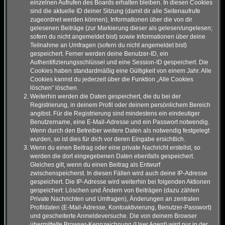
einzelnen Aufrufen des Boards erhalten bleiben. In diesen Cookies
sind die aktuelle ID deiner Sitzung (damit dir alle Seitenaufrufe
zugeordnet werden können), Informationen über die von dir
gelesenen Beiträge (zur Markierung dieser als gelesen/ungelesen;
sofern du nicht angemeldet bist) sowie Informationen über deine
Teilnahme an Umfragen (sofern du nicht angemeldet bist)
gespeichert. Ferner werden deine Benutzer-ID, ein
Authentifizierungsschlüssel und eine Session-ID gespeichert. Die
Cookies haben standardmäßig eine Gültigkeit von einem Jahr. Alle
Cookies kannst du jederzeit über die Funktion „Alle Cookies
löschen“ löschen.
Weiterhin werden die Daten gespeichert, die du bei der
Registrierung, in deinem Profil oder deinem persönlichem Bereich
angibst. Für die Registrierung sind mindestens ein eindeutiger
Benutzername, eine E-Mail-Adresse und ein Passwort notwendig.
Wenn durch den Betreiber weitere Daten als notwendig festgelegt
wurden, so ist dies für dich vor deren Eingabe ersichtlich.
Wenn du einen Beitrag oder eine private Nachricht erstellst, so
werden die dort eingegebenen Daten ebenfalls gespeichert.
Gleiches gilt, wenn du einen Beitrag als Entwurf
zwischenspeicherst. In diesen Fällen wird auch deine IP-Adresse
gespeichert. Die IP-Adresse wird weiterhin bei folgenden Aktionen
gespeichert: Löschen und Ändern von Beiträgen (dazu zählen
Private Nachrichten und Umfragen), Änderungen an zentralen
Profildaten (E-Mail-Adresse, Kontoaktivierung, Benutzer-Passwort)
und gescheiterte Anmeldeversuche. Die von deinem Browser
übermittelte Browser-Kennzeichnung (User Agent) wird nur in der