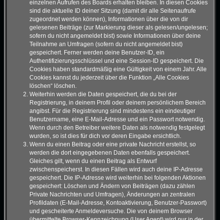
einzelnen Aufrufen des Boards erhalten bleiben. In diesen Cookies
sind die aktuelle ID deiner Sitzung (damit dir alle Seitenaufrufe
zugeordnet werden können), Informationen über die von dir
gelesenen Beiträge (zur Markierung dieser als gelesen/ungelesen;
sofern du nicht angemeldet bist) sowie Informationen über deine
Teilnahme an Umfragen (sofern du nicht angemeldet bist)
gespeichert. Ferner werden deine Benutzer-ID, ein
Authentifizierungsschlüssel und eine Session-ID gespeichert. Die
Cookies haben standardmäßig eine Gültigkeit von einem Jahr. Alle
Cookies kannst du jederzeit über die Funktion „Alle Cookies
löschen“ löschen.
Weiterhin werden die Daten gespeichert, die du bei der
Registrierung, in deinem Profil oder deinem persönlichem Bereich
angibst. Für die Registrierung sind mindestens ein eindeutiger
Benutzername, eine E-Mail-Adresse und ein Passwort notwendig.
Wenn durch den Betreiber weitere Daten als notwendig festgelegt
wurden, so ist dies für dich vor deren Eingabe ersichtlich.
Wenn du einen Beitrag oder eine private Nachricht erstellst, so
werden die dort eingegebenen Daten ebenfalls gespeichert.
Gleiches gilt, wenn du einen Beitrag als Entwurf
zwischenspeicherst. In diesen Fällen wird auch deine IP-Adresse
gespeichert. Die IP-Adresse wird weiterhin bei folgenden Aktionen
gespeichert: Löschen und Ändern von Beiträgen (dazu zählen
Private Nachrichten und Umfragen), Änderungen an zentralen
Profildaten (E-Mail-Adresse, Kontoaktivierung, Benutzer-Passwort)
und gescheiterte Anmeldeversuche. Die von deinem Browser
übermittelte Browser-Kennzeichnung (User Agent) wird nur in der