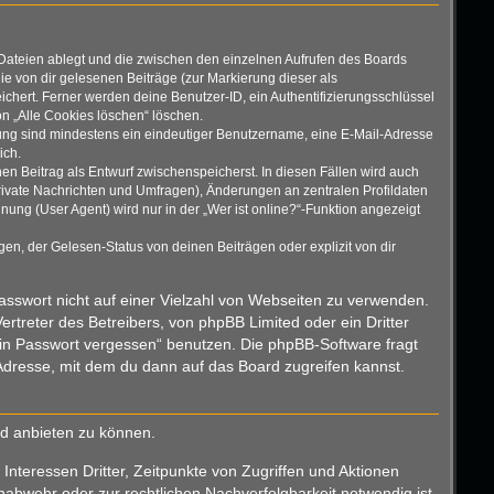
 Dateien ablegt und die zwischen den einzelnen Aufrufen des Boards
die von dir gelesenen Beiträge (zur Markierung dieser als
chert. Ferner werden deine Benutzer-ID, ein Authentifizierungsschlüssel
on „Alle Cookies löschen“ löschen.
erung sind mindestens ein eindeutiger Benutzername, eine E-Mail-Adresse
ich.
nen Beitrag als Entwurf zwischenspeicherst. In diesen Fällen wird auch
rivate Nachrichten und Umfragen), Änderungen an zentralen Profildaten
ng (User Agent) wird nur in der „Wer ist online?“-Funktion angezeigt
n, der Gelesen-Status von deinen Beiträgen oder explizit von dir
Passwort nicht auf einer Vielzahl von Webseiten zu verwenden.
rtreter des Betreibers, von phpBB Limited oder ein Dritter
ein Passwort vergessen“ benutzen. Die phpBB-Software fragt
dresse, mit dem du dann auf das Board zugreifen kannst.
nd anbieten zu können.
nteressen Dritter, Zeitpunkte von Zugriffen und Aktionen
bwehr oder zur rechtlichen Nachverfolgbarkeit notwendig ist.