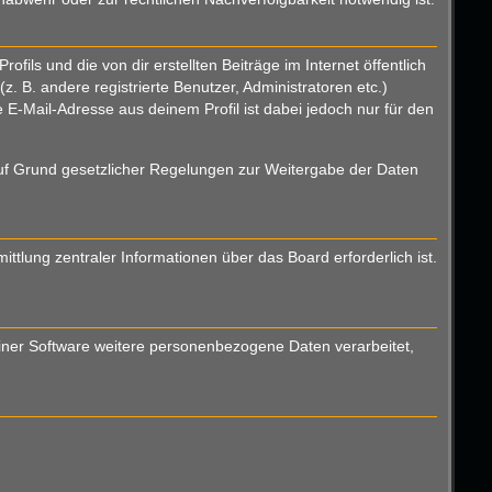
ils und die von dir erstellten Beiträge im Internet öffentlich
. B. andere registrierte Benutzer, Administratoren etc.)
E-Mail-Adresse aus deinem Profil ist dabei jedoch nur für den
 auf Grund gesetzlicher Regelungen zur Weitergabe der Daten
ttlung zentraler Informationen über das Board erforderlich ist.
einer Software weitere personenbezogene Daten verarbeitet,