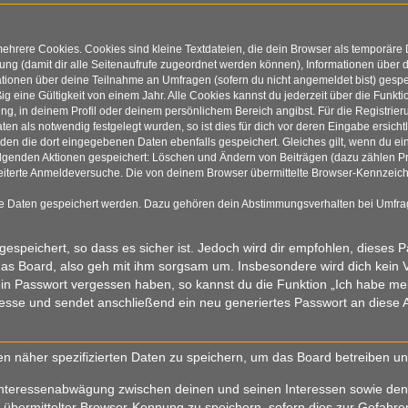
ehrere Cookies. Cookies sind kleine Textdateien, die dein Browser als temporäre
tzung (damit dir alle Seitenaufrufe zugeordnet werden können), Informationen über 
tionen über deine Teilnahme an Umfragen (sofern du nicht angemeldet bist) gespei
eine Gültigkeit von einem Jahr. Alle Cookies kannst du jederzeit über die Funkti
ung, in deinem Profil oder deinem persönlichem Bereich angibst. Für die Registri
 als notwendig festgelegt wurden, so ist dies für dich vor deren Eingabe ersichtl
rden die dort eingegebenen Daten ebenfalls gespeichert. Gleiches gilt, wenn du ei
folgenden Aktionen gespeichert: Löschen und Ändern von Beiträgen (dazu zählen P
iterte Anmeldeversuche. Die von deinem Browser übermittelte Browser-Kennzeichnu
re Daten gespeichert werden. Dazu gehören dein Abstimmungsverhalten bei Umfrage
espeichert, so dass es sicher ist. Jedoch wird dir empfohlen, dieses 
as Board, also geh mit ihm sorgsam um. Insbesondere wird dich kein Ve
ein Passwort vergessen haben, so kannst du die Funktion „Ich habe m
se und sendet anschließend ein neu generiertes Passwort an diese A
en näher spezifizierten Daten zu speichern, um das Board betreiben u
Interessenabwägung zwischen deinen und seinen Interessen sowie den I
bermittelter Browser-Kennung zu speichern, sofern dies zur Gefahrena