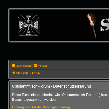
Schnellzugriff
Kontakt
Startseite
Forum
Oststammtisch-Forum - Datenschutzerklärung
Diese Richtlinie beschreibt, wie „Oststammtisch-Forum“ („htt
Besuchs gesammelt werden.
Umfang und Art der Datenspeicherung