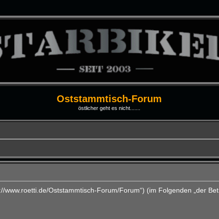
Oststammtisch-Forum
östlicher geht es nicht.......
ps://www.roetti.de/Oststammtisch-Forum/Forum“) (im Folgenden „der Bet