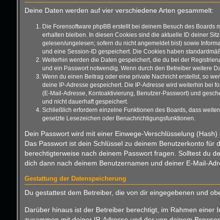
Deine Daten werden auf vier verschiedene Arten gesammelt:
Die Forensoftware phpBB erstellt bei deinem Besuch des Boards m
erhalten bleiben. In diesen Cookies sind die aktuelle ID deiner Si
gelesen/ungelesen; sofern du nicht angemeldet bist) sowie Informa
und eine Session-ID gespeichert. Die Cookies haben standardmäßig 
Weiterhin werden die Daten gespeichert, die du bei der Registrier
und ein Passwort notwendig. Wenn durch den Betreiber weitere Daten
Wenn du einen Beitrag oder eine private Nachricht erstellst, so we
deine IP-Adresse gespeichert. Die IP-Adresse wird weiterhin bei 
(E-Mail-Adresse, Kontoaktivierung, Benutzer-Passwort) und gesche
und nicht dauerhaft gespeichert.
Schließlich erfordern einzelne Funktionen des Boards, dass weite
gesetzte Lesezeichen oder Benachrichtigungsfunktionen.
Dein Passwort wird mit einer Einwege-Verschlüsselung (Hash) g
Das Passwort ist dein Schlüssel zu deinem Benutzerkonto für d
berechtigterweise nach deinem Passwort fragen. Solltest du d
dich dann nach deinem Benutzernamen und deiner E-Mail-Adres
Gestattung der Datenspeicherung
Du gestattest dem Betreiber, die von dir eingegebenen und ob
Darüber hinaus ist der Betreiber berechtigt, im Rahmen einer 
zusammen mit deiner IP-Adresse und der von deinem Browser ü