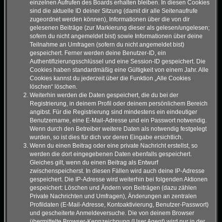
einzelnen Aufrufen des Boards erhalten bleiben. In diesen Cookies
sind die aktuelle ID deiner Sitzung (damit dir alle Seitenaufrufe
zugeordnet werden können), Informationen über die von dir
gelesenen Beiträge (zur Markierung dieser als gelesen/ungelesen;
sofern du nicht angemeldet bist) sowie Informationen über deine
Teilnahme an Umfragen (sofern du nicht angemeldet bist)
gespeichert. Ferner werden deine Benutzer-ID, ein
Authentifizierungsschlüssel und eine Session-ID gespeichert. Die
Cookies haben standardmäßig eine Gültigkeit von einem Jahr. Alle
Cookies kannst du jederzeit über die Funktion „Alle Cookies
löschen“ löschen.
Weiterhin werden die Daten gespeichert, die du bei der
Registrierung, in deinem Profil oder deinem persönlichem Bereich
angibst. Für die Registrierung sind mindestens ein eindeutiger
Benutzername, eine E-Mail-Adresse und ein Passwort notwendig.
Wenn durch den Betreiber weitere Daten als notwendig festgelegt
wurden, so ist dies für dich vor deren Eingabe ersichtlich.
Wenn du einen Beitrag oder eine private Nachricht erstellst, so
werden die dort eingegebenen Daten ebenfalls gespeichert.
Gleiches gilt, wenn du einen Beitrag als Entwurf
zwischenspeicherst. In diesen Fällen wird auch deine IP-Adresse
gespeichert. Die IP-Adresse wird weiterhin bei folgenden Aktionen
gespeichert: Löschen und Ändern von Beiträgen (dazu zählen
Private Nachrichten und Umfragen), Änderungen an zentralen
Profildaten (E-Mail-Adresse, Kontoaktivierung, Benutzer-Passwort)
und gescheiterte Anmeldeversuche. Die von deinem Browser
übermittelte Browser-Kennzeichnung (User Agent) wird nur in der