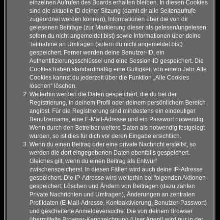
einzelnen Aufrufen des Boards erhalten bleiben. In diesen Cookies
sind die aktuelle ID deiner Sitzung (damit dir alle Seitenaufrufe
zugeordnet werden können), Informationen über die von dir
gelesenen Beiträge (zur Markierung dieser als gelesen/ungelesen;
sofern du nicht angemeldet bist) sowie Informationen über deine
Teilnahme an Umfragen (sofern du nicht angemeldet bist)
gespeichert. Ferner werden deine Benutzer-ID, ein
Authentifizierungsschlüssel und eine Session-ID gespeichert. Die
Cookies haben standardmäßig eine Gültigkeit von einem Jahr. Alle
Cookies kannst du jederzeit über die Funktion „Alle Cookies
löschen“ löschen.
Weiterhin werden die Daten gespeichert, die du bei der
Registrierung, in deinem Profil oder deinem persönlichem Bereich
angibst. Für die Registrierung sind mindestens ein eindeutiger
Benutzername, eine E-Mail-Adresse und ein Passwort notwendig.
Wenn durch den Betreiber weitere Daten als notwendig festgelegt
wurden, so ist dies für dich vor deren Eingabe ersichtlich.
Wenn du einen Beitrag oder eine private Nachricht erstellst, so
werden die dort eingegebenen Daten ebenfalls gespeichert.
Gleiches gilt, wenn du einen Beitrag als Entwurf
zwischenspeicherst. In diesen Fällen wird auch deine IP-Adresse
gespeichert. Die IP-Adresse wird weiterhin bei folgenden Aktionen
gespeichert: Löschen und Ändern von Beiträgen (dazu zählen
Private Nachrichten und Umfragen), Änderungen an zentralen
Profildaten (E-Mail-Adresse, Kontoaktivierung, Benutzer-Passwort)
und gescheiterte Anmeldeversuche. Die von deinem Browser
übermittelte Browser-Kennzeichnung (User Agent) wird nur in der