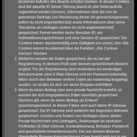
einzelnen Aufrufen des Boards erhalten bleiben. In diesen Cookies
sind die aktuelle ID deiner Sitzung (damit dir alle Seitenaufrufe
zugeordnet werden können), Informationen über die von dir
gelesenen Beiträge (zur Markierung dieser als gelesen/ungelesen;
sofern du nicht angemeldet bist) sowie Informationen über deine
Teilnahme an Umfragen (sofern du nicht angemeldet bist)
gespeichert. Ferner werden deine Benutzer-ID, ein
Authentifizierungsschlüssel und eine Session-ID gespeichert. Die
Cookies haben standardmäßig eine Gültigkeit von einem Jahr. Alle
Cookies kannst du jederzeit über die Funktion „Alle Cookies
löschen“ löschen.
Weiterhin werden die Daten gespeichert, die du bei der
Registrierung, in deinem Profil oder deinem persönlichem Bereich
angibst. Für die Registrierung sind mindestens ein eindeutiger
Benutzername, eine E-Mail-Adresse und ein Passwort notwendig.
Wenn durch den Betreiber weitere Daten als notwendig festgelegt
wurden, so ist dies für dich vor deren Eingabe ersichtlich.
Wenn du einen Beitrag oder eine private Nachricht erstellst, so
werden die dort eingegebenen Daten ebenfalls gespeichert.
Gleiches gilt, wenn du einen Beitrag als Entwurf
zwischenspeicherst. In diesen Fällen wird auch deine IP-Adresse
gespeichert. Die IP-Adresse wird weiterhin bei folgenden Aktionen
gespeichert: Löschen und Ändern von Beiträgen (dazu zählen
Private Nachrichten und Umfragen), Änderungen an zentralen
Profildaten (E-Mail-Adresse, Kontoaktivierung, Benutzer-Passwort)
und gescheiterte Anmeldeversuche. Die von deinem Browser
übermittelte Browser-Kennzeichnung (User Agent) wird nur in der