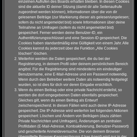
einzelnen Aufrufen des Boards erhalten bleiben. In diesen Cookies
sind die aktuelle ID deiner Sitzung (damit dir alle Seitenaufrufe
zugeordnet werden können), Informationen über die von dir
gelesenen Beiträge (zur Markierung dieser als gelesen/ungelesen;
sofern du nicht angemeldet bist) sowie Informationen über deine
Teilnahme an Umfragen (sofern du nicht angemeldet bist)
gespeichert. Ferner werden deine Benutzer-ID, ein
Authentifizierungsschlüssel und eine Session-ID gespeichert. Die
Cookies haben standardmäßig eine Gültigkeit von einem Jahr. Alle
Cookies kannst du jederzeit über die Funktion „Alle Cookies
löschen“ löschen.
Weiterhin werden die Daten gespeichert, die du bei der
Registrierung, in deinem Profil oder deinem persönlichem Bereich
angibst. Für die Registrierung sind mindestens ein eindeutiger
Benutzername, eine E-Mail-Adresse und ein Passwort notwendig.
Wenn durch den Betreiber weitere Daten als notwendig festgelegt
wurden, so ist dies für dich vor deren Eingabe ersichtlich.
Wenn du einen Beitrag oder eine private Nachricht erstellst, so
werden die dort eingegebenen Daten ebenfalls gespeichert.
Gleiches gilt, wenn du einen Beitrag als Entwurf
zwischenspeicherst. In diesen Fällen wird auch deine IP-Adresse
gespeichert. Die IP-Adresse wird weiterhin bei folgenden Aktionen
gespeichert: Löschen und Ändern von Beiträgen (dazu zählen
Private Nachrichten und Umfragen), Änderungen an zentralen
Profildaten (E-Mail-Adresse, Kontoaktivierung, Benutzer-Passwort)
und gescheiterte Anmeldeversuche. Die von deinem Browser
übermittelte Browser-Kennzeichnung (User Agent) wird nur in der