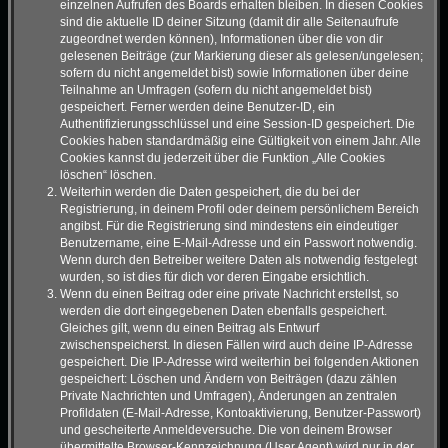
einzelnen Aufrufen des Boards erhalten bleiben. In diesen Cookies
sind die aktuelle ID deiner Sitzung (damit dir alle Seitenaufrufe
zugeordnet werden können), Informationen über die von dir
gelesenen Beiträge (zur Markierung dieser als gelesen/ungelesen;
sofern du nicht angemeldet bist) sowie Informationen über deine
Teilnahme an Umfragen (sofern du nicht angemeldet bist)
gespeichert. Ferner werden deine Benutzer-ID, ein
Authentifizierungsschlüssel und eine Session-ID gespeichert. Die
Cookies haben standardmäßig eine Gültigkeit von einem Jahr. Alle
Cookies kannst du jederzeit über die Funktion „Alle Cookies
löschen“ löschen.
Weiterhin werden die Daten gespeichert, die du bei der
Registrierung, in deinem Profil oder deinem persönlichem Bereich
angibst. Für die Registrierung sind mindestens ein eindeutiger
Benutzername, eine E-Mail-Adresse und ein Passwort notwendig.
Wenn durch den Betreiber weitere Daten als notwendig festgelegt
wurden, so ist dies für dich vor deren Eingabe ersichtlich.
Wenn du einen Beitrag oder eine private Nachricht erstellst, so
werden die dort eingegebenen Daten ebenfalls gespeichert.
Gleiches gilt, wenn du einen Beitrag als Entwurf
zwischenspeicherst. In diesen Fällen wird auch deine IP-Adresse
gespeichert. Die IP-Adresse wird weiterhin bei folgenden Aktionen
gespeichert: Löschen und Ändern von Beiträgen (dazu zählen
Private Nachrichten und Umfragen), Änderungen an zentralen
Profildaten (E-Mail-Adresse, Kontoaktivierung, Benutzer-Passwort)
und gescheiterte Anmeldeversuche. Die von deinem Browser
übermittelte Browser-Kennzeichnung (User Agent) wird nur in der