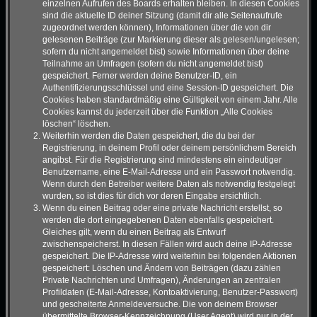
einzelnen Aufrufen des Boards erhalten bleiben. In diesen Cookies
sind die aktuelle ID deiner Sitzung (damit dir alle Seitenaufrufe
zugeordnet werden können), Informationen über die von dir
gelesenen Beiträge (zur Markierung dieser als gelesen/ungelesen;
sofern du nicht angemeldet bist) sowie Informationen über deine
Teilnahme an Umfragen (sofern du nicht angemeldet bist)
gespeichert. Ferner werden deine Benutzer-ID, ein
Authentifizierungsschlüssel und eine Session-ID gespeichert. Die
Cookies haben standardmäßig eine Gültigkeit von einem Jahr. Alle
Cookies kannst du jederzeit über die Funktion „Alle Cookies
löschen“ löschen.
Weiterhin werden die Daten gespeichert, die du bei der
Registrierung, in deinem Profil oder deinem persönlichem Bereich
angibst. Für die Registrierung sind mindestens ein eindeutiger
Benutzername, eine E-Mail-Adresse und ein Passwort notwendig.
Wenn durch den Betreiber weitere Daten als notwendig festgelegt
wurden, so ist dies für dich vor deren Eingabe ersichtlich.
Wenn du einen Beitrag oder eine private Nachricht erstellst, so
werden die dort eingegebenen Daten ebenfalls gespeichert.
Gleiches gilt, wenn du einen Beitrag als Entwurf
zwischenspeicherst. In diesen Fällen wird auch deine IP-Adresse
gespeichert. Die IP-Adresse wird weiterhin bei folgenden Aktionen
gespeichert: Löschen und Ändern von Beiträgen (dazu zählen
Private Nachrichten und Umfragen), Änderungen an zentralen
Profildaten (E-Mail-Adresse, Kontoaktivierung, Benutzer-Passwort)
und gescheiterte Anmeldeversuche. Die von deinem Browser
übermittelte Browser-Kennzeichnung (User Agent) wird nur in der