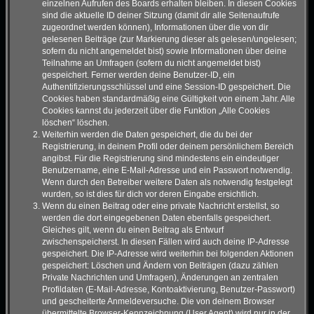
einzelnen Aufrufen des Boards erhalten bleiben. In diesen Cookies
sind die aktuelle ID deiner Sitzung (damit dir alle Seitenaufrufe
zugeordnet werden können), Informationen über die von dir
gelesenen Beiträge (zur Markierung dieser als gelesen/ungelesen;
sofern du nicht angemeldet bist) sowie Informationen über deine
Teilnahme an Umfragen (sofern du nicht angemeldet bist)
gespeichert. Ferner werden deine Benutzer-ID, ein
Authentifizierungsschlüssel und eine Session-ID gespeichert. Die
Cookies haben standardmäßig eine Gültigkeit von einem Jahr. Alle
Cookies kannst du jederzeit über die Funktion „Alle Cookies
löschen“ löschen.
Weiterhin werden die Daten gespeichert, die du bei der
Registrierung, in deinem Profil oder deinem persönlichem Bereich
angibst. Für die Registrierung sind mindestens ein eindeutiger
Benutzername, eine E-Mail-Adresse und ein Passwort notwendig.
Wenn durch den Betreiber weitere Daten als notwendig festgelegt
wurden, so ist dies für dich vor deren Eingabe ersichtlich.
Wenn du einen Beitrag oder eine private Nachricht erstellst, so
werden die dort eingegebenen Daten ebenfalls gespeichert.
Gleiches gilt, wenn du einen Beitrag als Entwurf
zwischenspeicherst. In diesen Fällen wird auch deine IP-Adresse
gespeichert. Die IP-Adresse wird weiterhin bei folgenden Aktionen
gespeichert: Löschen und Ändern von Beiträgen (dazu zählen
Private Nachrichten und Umfragen), Änderungen an zentralen
Profildaten (E-Mail-Adresse, Kontoaktivierung, Benutzer-Passwort)
und gescheiterte Anmeldeversuche. Die von deinem Browser
übermittelte Browser-Kennzeichnung (User Agent) wird nur in der