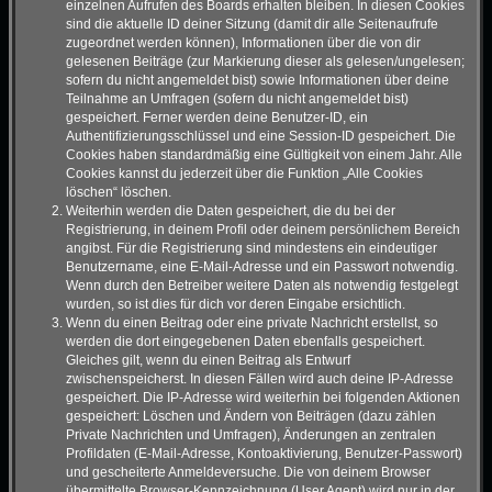
einzelnen Aufrufen des Boards erhalten bleiben. In diesen Cookies
sind die aktuelle ID deiner Sitzung (damit dir alle Seitenaufrufe
zugeordnet werden können), Informationen über die von dir
gelesenen Beiträge (zur Markierung dieser als gelesen/ungelesen;
sofern du nicht angemeldet bist) sowie Informationen über deine
Teilnahme an Umfragen (sofern du nicht angemeldet bist)
gespeichert. Ferner werden deine Benutzer-ID, ein
Authentifizierungsschlüssel und eine Session-ID gespeichert. Die
Cookies haben standardmäßig eine Gültigkeit von einem Jahr. Alle
Cookies kannst du jederzeit über die Funktion „Alle Cookies
löschen“ löschen.
Weiterhin werden die Daten gespeichert, die du bei der
Registrierung, in deinem Profil oder deinem persönlichem Bereich
angibst. Für die Registrierung sind mindestens ein eindeutiger
Benutzername, eine E-Mail-Adresse und ein Passwort notwendig.
Wenn durch den Betreiber weitere Daten als notwendig festgelegt
wurden, so ist dies für dich vor deren Eingabe ersichtlich.
Wenn du einen Beitrag oder eine private Nachricht erstellst, so
werden die dort eingegebenen Daten ebenfalls gespeichert.
Gleiches gilt, wenn du einen Beitrag als Entwurf
zwischenspeicherst. In diesen Fällen wird auch deine IP-Adresse
gespeichert. Die IP-Adresse wird weiterhin bei folgenden Aktionen
gespeichert: Löschen und Ändern von Beiträgen (dazu zählen
Private Nachrichten und Umfragen), Änderungen an zentralen
Profildaten (E-Mail-Adresse, Kontoaktivierung, Benutzer-Passwort)
und gescheiterte Anmeldeversuche. Die von deinem Browser
übermittelte Browser-Kennzeichnung (User Agent) wird nur in der