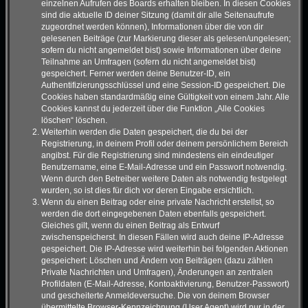
einzelnen Aufrufen des Boards erhalten bleiben. In diesen Cookies
sind die aktuelle ID deiner Sitzung (damit dir alle Seitenaufrufe
zugeordnet werden können), Informationen über die von dir
gelesenen Beiträge (zur Markierung dieser als gelesen/ungelesen;
sofern du nicht angemeldet bist) sowie Informationen über deine
Teilnahme an Umfragen (sofern du nicht angemeldet bist)
gespeichert. Ferner werden deine Benutzer-ID, ein
Authentifizierungsschlüssel und eine Session-ID gespeichert. Die
Cookies haben standardmäßig eine Gültigkeit von einem Jahr. Alle
Cookies kannst du jederzeit über die Funktion „Alle Cookies
löschen“ löschen.
Weiterhin werden die Daten gespeichert, die du bei der
Registrierung, in deinem Profil oder deinem persönlichem Bereich
angibst. Für die Registrierung sind mindestens ein eindeutiger
Benutzername, eine E-Mail-Adresse und ein Passwort notwendig.
Wenn durch den Betreiber weitere Daten als notwendig festgelegt
wurden, so ist dies für dich vor deren Eingabe ersichtlich.
Wenn du einen Beitrag oder eine private Nachricht erstellst, so
werden die dort eingegebenen Daten ebenfalls gespeichert.
Gleiches gilt, wenn du einen Beitrag als Entwurf
zwischenspeicherst. In diesen Fällen wird auch deine IP-Adresse
gespeichert. Die IP-Adresse wird weiterhin bei folgenden Aktionen
gespeichert: Löschen und Ändern von Beiträgen (dazu zählen
Private Nachrichten und Umfragen), Änderungen an zentralen
Profildaten (E-Mail-Adresse, Kontoaktivierung, Benutzer-Passwort)
und gescheiterte Anmeldeversuche. Die von deinem Browser
übermittelte Browser-Kennzeichnung (User Agent) wird nur in der