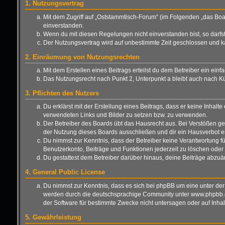
1. Nutzungsvertrag
Mit dem Zugriff auf „Oststammtisch-Forum“ (im Folgenden „das Boa
einverstanden.
Wenn du mit diesen Regelungen nicht einverstanden bist, so darfst 
Der Nutzungsvertrag wird auf unbestimmte Zeit geschlossen und ka
2. Einräumung von Nutzungsrechten
Mit dem Erstellen eines Beitrags erteilst du dem Betreiber ein ei
Das Nutzungsrecht nach Punkt 2, Unterpunkt a bleibt auch nach 
3. Pflichten des Nutzers
Du erklärst mit der Erstellung eines Beitrags, dass er keine Inhalt
verwendeten Links und Bilder zu setzen bzw. zu verwenden.
Der Betreiber des Boards übt das Hausrecht aus. Bei Verstößen g
der Nutzung dieses Boards ausschließen und dir ein Hausverbot er
Du nimmst zur Kenntnis, dass der Betreiber keine Verantwortung für 
Benutzerkonto, Beiträge und Funktionen jederzeit zu löschen oder 
Du gestattest dem Betreiber darüber hinaus, deine Beiträge abzuä
4. General Public License
Du nimmst zur Kenntnis, dass es sich bei phpBB um eine unter der
werden durch die deutschsprachige Community unter www.phpbb.de 
der Software für bestimmte Zwecke nicht untersagen oder auf Inha
5. Gewährleistung