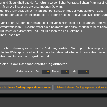
 und Gesundheit und der Verletzung wesentlicher Vertragspflichten (Kardinalpflich
lgeschäden wie insbesondere entgangenen Gewinn.
der grob fahrlässigem Verhalten oder bei Schäden aus der Verletzung von Leben, 
rhersehbaren Schäden und im übrigen der Höhe nach auf die vertragstypischen Durc
von Leben, Körper und Gesundheit oder vorsätzlichem oder grob fahrlässigem Verh
tragstypischen Durchschnittsschäden begrenzt. Dies gilt auch für mittelbare S
gunsten der Mitarbeiter und Erfüllungsgehilfen des Betreibers.
iben unberührt.
tenschutzerklärung zu ändern. Die Änderung wird dem Nutzer per E-Mail mitgeteilt.
alle des Widerspruchs erlischt das zwischen dem Betreiber und dem Nutzer bestehen
Nutzer den Änderungen zugestimmt hat.
 sind in der Datenschutzerklärung enthalten.
Geburtsdatum:
Tag:
Monat:
Jahr: