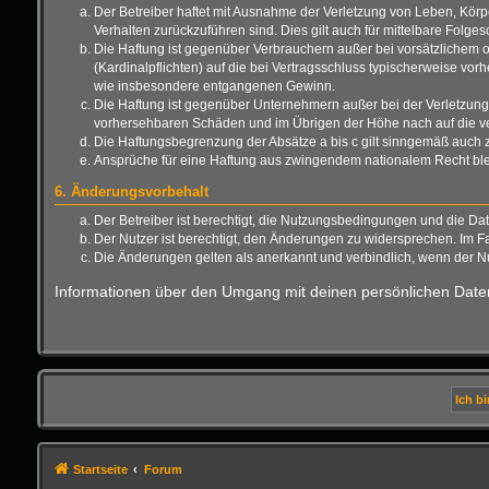
Der Betreiber haftet mit Ausnahme der Verletzung von Leben, Körper
Verhalten zurückzuführen sind. Dies gilt auch für mittelbare Fo
Die Haftung ist gegenüber Verbrauchern außer bei vorsätzlichem o
(Kardinalpflichten) auf die bei Vertragsschluss typischerweise vo
wie insbesondere entgangenen Gewinn.
Die Haftung ist gegenüber Unternehmern außer bei der Verletzung 
vorhersehbaren Schäden und im Übrigen der Höhe nach auf die ver
Die Haftungsbegrenzung der Absätze a bis c gilt sinngemäß auch zu
Ansprüche für eine Haftung aus zwingendem nationalem Recht ble
6. Änderungsvorbehalt
Der Betreiber ist berechtigt, die Nutzungsbedingungen und die Da
Der Nutzer ist berechtigt, den Änderungen zu widersprechen. Im F
Die Änderungen gelten als anerkannt und verbindlich, wenn der 
Informationen über den Umgang mit deinen persönlichen Daten
Startseite
Forum