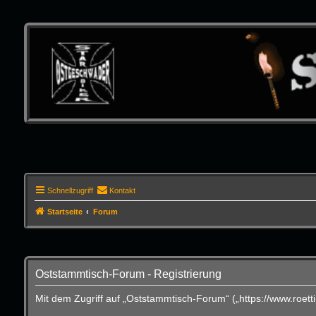
Schnellzugriff
Kontakt
Startseite
Forum
Oststammtisch-Forum - Registrierung
Mit dem Zugriff auf „Oststammtisch-Forum“ („https://www.roet