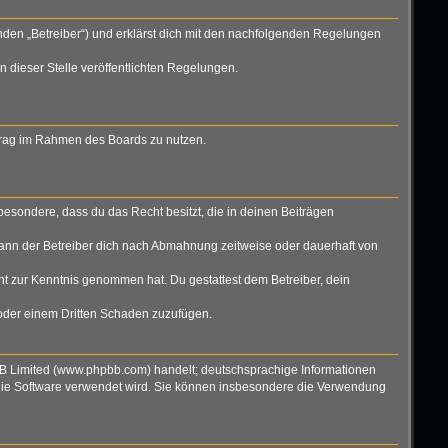
nden „Betreiber“) und erklärst dich mit den nachfolgenden Regelungen
n dieser Stelle veröffentlichten Regelungen.
eitrag im Rahmen des Boards zu nutzen.
nsbesondere, dass du das Recht besitzt, die in deinen Beiträgen
ann der Betreiber dich nach Abmahnung zeitweise oder dauerhaft von
icht zur Kenntnis genommen hat. Du gestattest dem Betreiber, dein
 oder einem Dritten Schaden zuzufügen.
BB Limited (www.phpbb.com) handelt; deutschsprachige Informationen
 die Software verwendet wird. Sie können insbesondere die Verwendung