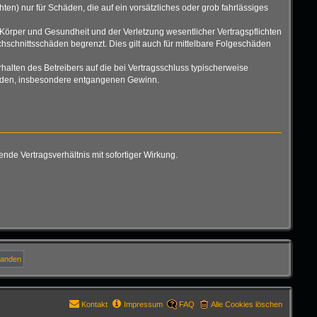
ten) nur für Schäden, die auf ein vorsätzliches oder grob fahrlässiges
Körper und Gesundheit und der Verletzung wesentlicher Vertragspflichten
hschnittsschäden begrenzt. Dies gilt auch für mittelbare Folgeschäden
alten des Betreibers auf die bei Vertragsschluss typischerweise
chäden, insbesondere entgangenen Gewinn.
de Vertragsverhältnis mit sofortiger Wirkung.
Kontakt
Impressum
FAQ
Alle Cookies löschen