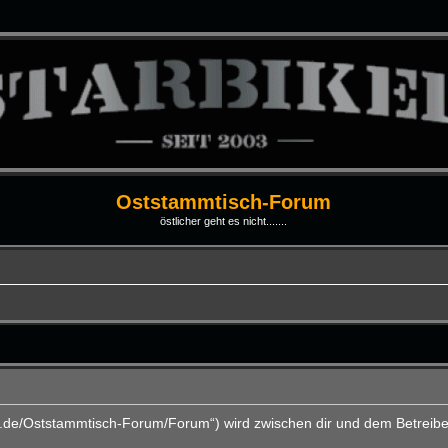
Oststammtisch-Forum
östlicher geht es nicht.......
ti.de/Oststammtisch-Forum/Forum“) wird zwischen dir und dem Betreibe