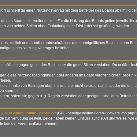
rd“) schließt du einen Nutzungsvertrag mit dem Betreiber des Boards ab (im Folge
du das Board nicht weiter nutzen. Für die Nutzung des Boards gelten jeweils die a
nn von beiden Seiten ohne Einhaltung einer Frist jederzeit gekündigt werden.
nfaches, zeitlich und räumlich unbeschränktes und unentgeltliches Recht, deinen B
Kündigung des Nutzungsvertrages bestehen.
e enthält, die gegen geltendes Recht oder die guten Sitten verstoßen. Du erklärst i
egen diese Nutzungsbedingungen oder anderer im Board veröffentlichten Regeln k
teilen.
die Inhalte von Beiträgen übernimmt, die er nicht selbst erstellt hat oder die er n
zu sperren.
ndern, sofern sie gegen o. g. Regeln verstoßen oder geeignet sind, dem Betreiber
 „
GNU General Public License v2
“ (GPL) bereitgestellten Foren-Software von php
zur Verfügung gestellt. Beide haben keinen Einfluss auf die Art und Weise, wie
lte fremder Foren Einfluss nehmen.