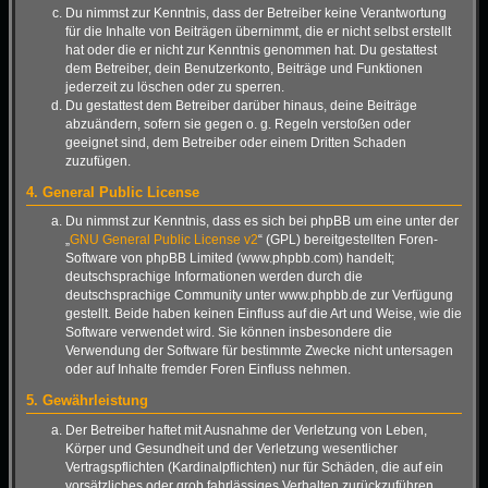
Du nimmst zur Kenntnis, dass der Betreiber keine Verantwortung
für die Inhalte von Beiträgen übernimmt, die er nicht selbst erstellt
hat oder die er nicht zur Kenntnis genommen hat. Du gestattest
dem Betreiber, dein Benutzerkonto, Beiträge und Funktionen
jederzeit zu löschen oder zu sperren.
Du gestattest dem Betreiber darüber hinaus, deine Beiträge
abzuändern, sofern sie gegen o. g. Regeln verstoßen oder
geeignet sind, dem Betreiber oder einem Dritten Schaden
zuzufügen.
4. General Public License
Du nimmst zur Kenntnis, dass es sich bei phpBB um eine unter der
„
GNU General Public License v2
“ (GPL) bereitgestellten Foren-
Software von phpBB Limited (www.phpbb.com) handelt;
deutschsprachige Informationen werden durch die
deutschsprachige Community unter www.phpbb.de zur Verfügung
gestellt. Beide haben keinen Einfluss auf die Art und Weise, wie die
Software verwendet wird. Sie können insbesondere die
Verwendung der Software für bestimmte Zwecke nicht untersagen
oder auf Inhalte fremder Foren Einfluss nehmen.
5. Gewährleistung
Der Betreiber haftet mit Ausnahme der Verletzung von Leben,
Körper und Gesundheit und der Verletzung wesentlicher
Vertragspflichten (Kardinalpflichten) nur für Schäden, die auf ein
vorsätzliches oder grob fahrlässiges Verhalten zurückzuführen