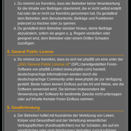
Du nimmst zur Kenntnis, dass der Betreiber keine Verantwortung
für die Inhalte von Beiträgen übernimmt, die er nicht selbst erstellt
hat oder die er nicht zur Kenntnis genommen hat. Du gestattest
dem Betreiber, dein Benutzerkonto, Beiträge und Funktionen
jederzeit zu löschen oder zu sperren.
Du gestattest dem Betreiber darüber hinaus, deine Beiträge
abzuändern, sofern sie gegen o. g. Regeln verstoßen oder
geeignet sind, dem Betreiber oder einem Dritten Schaden
zuzufügen.
4. General Public License
Du nimmst zur Kenntnis, dass es sich bei phpBB um eine unter der
„
GNU General Public License v2
“ (GPL) bereitgestellten Foren-
Software von phpBB Limited (www.phpbb.com) handelt;
deutschsprachige Informationen werden durch die
deutschsprachige Community unter www.phpbb.de zur Verfügung
gestellt. Beide haben keinen Einfluss auf die Art und Weise, wie die
Software verwendet wird. Sie können insbesondere die
Verwendung der Software für bestimmte Zwecke nicht untersagen
oder auf Inhalte fremder Foren Einfluss nehmen.
5. Gewährleistung
Der Betreiber haftet mit Ausnahme der Verletzung von Leben,
Körper und Gesundheit und der Verletzung wesentlicher
Vertragspflichten (Kardinalpflichten) nur für Schäden, die auf ein
vorsätzliches oder grob fahrlässiges Verhalten zurückzuführen