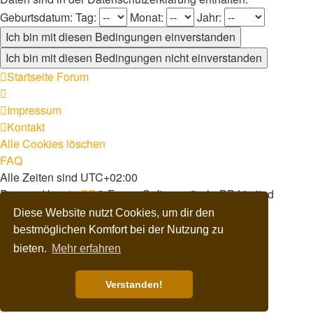
Geburtsdatum:
Tag:
Monat:
Jahr:
Startseite
Forum
Impressum
Kontakt
Alle Cookies löschen
FAQ
Alle Zeiten sind
UTC+02:00
Powered by
phpBB
® Forum Software © phpBB Limited
Deutsche Übersetzung durch
phpBB.de
Diese Website nutzt Cookies, um dir den
Dark Vision ©
Kirk
bestmöglichen Komfort bei der Nutzung zu
Datenschutz
|
Nutzungsbedingungen
bieten.
Mehr erfahren
Verstanden!