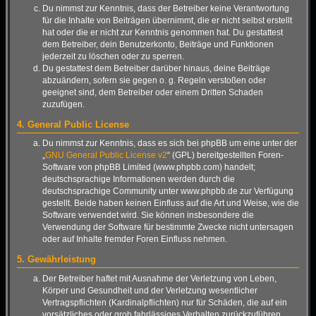
Du nimmst zur Kenntnis, dass der Betreiber keine Verantwortung
für die Inhalte von Beiträgen übernimmt, die er nicht selbst erstellt
hat oder die er nicht zur Kenntnis genommen hat. Du gestattest
dem Betreiber, dein Benutzerkonto, Beiträge und Funktionen
jederzeit zu löschen oder zu sperren.
Du gestattest dem Betreiber darüber hinaus, deine Beiträge
abzuändern, sofern sie gegen o. g. Regeln verstoßen oder
geeignet sind, dem Betreiber oder einem Dritten Schaden
zuzufügen.
4. General Public License
Du nimmst zur Kenntnis, dass es sich bei phpBB um eine unter der
„
GNU General Public License v2
“ (GPL) bereitgestellten Foren-
Software von phpBB Limited (www.phpbb.com) handelt;
deutschsprachige Informationen werden durch die
deutschsprachige Community unter www.phpbb.de zur Verfügung
gestellt. Beide haben keinen Einfluss auf die Art und Weise, wie die
Software verwendet wird. Sie können insbesondere die
Verwendung der Software für bestimmte Zwecke nicht untersagen
oder auf Inhalte fremder Foren Einfluss nehmen.
5. Gewährleistung
Der Betreiber haftet mit Ausnahme der Verletzung von Leben,
Körper und Gesundheit und der Verletzung wesentlicher
Vertragspflichten (Kardinalpflichten) nur für Schäden, die auf ein
vorsätzliches oder grob fahrlässiges Verhalten zurückzuführen