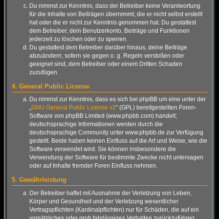
Du nimmst zur Kenntnis, dass der Betreiber keine Verantwortung
für die Inhalte von Beiträgen übernimmt, die er nicht selbst erstellt
hat oder die er nicht zur Kenntnis genommen hat. Du gestattest
dem Betreiber, dein Benutzerkonto, Beiträge und Funktionen
jederzeit zu löschen oder zu sperren.
Du gestattest dem Betreiber darüber hinaus, deine Beiträge
abzuändern, sofern sie gegen o. g. Regeln verstoßen oder
geeignet sind, dem Betreiber oder einem Dritten Schaden
zuzufügen.
4. General Public License
Du nimmst zur Kenntnis, dass es sich bei phpBB um eine unter der
„
GNU General Public License v2
“ (GPL) bereitgestellten Foren-
Software von phpBB Limited (www.phpbb.com) handelt;
deutschsprachige Informationen werden durch die
deutschsprachige Community unter www.phpbb.de zur Verfügung
gestellt. Beide haben keinen Einfluss auf die Art und Weise, wie die
Software verwendet wird. Sie können insbesondere die
Verwendung der Software für bestimmte Zwecke nicht untersagen
oder auf Inhalte fremder Foren Einfluss nehmen.
5. Gewährleistung
Der Betreiber haftet mit Ausnahme der Verletzung von Leben,
Körper und Gesundheit und der Verletzung wesentlicher
Vertragspflichten (Kardinalpflichten) nur für Schäden, die auf ein
vorsätzliches oder grob fahrlässiges Verhalten zurückzuführen