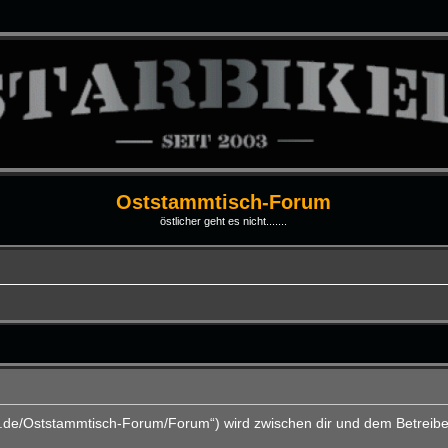
Oststammtisch-Forum
östlicher geht es nicht.......
ti.de/Oststammtisch-Forum/Forum“) wird zwischen dir und dem Betreibe