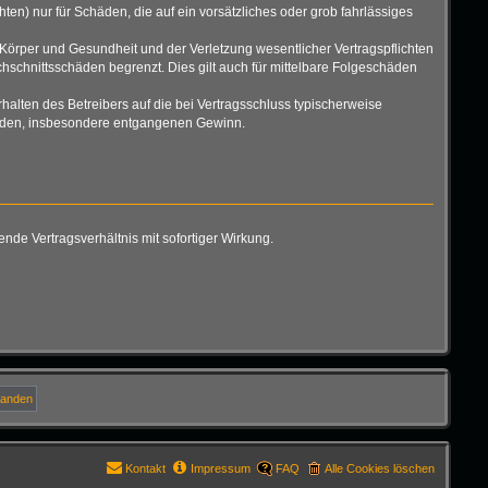
ten) nur für Schäden, die auf ein vorsätzliches oder grob fahrlässiges
Körper und Gesundheit und der Verletzung wesentlicher Vertragspflichten
hschnittsschäden begrenzt. Dies gilt auch für mittelbare Folgeschäden
alten des Betreibers auf die bei Vertragsschluss typischerweise
chäden, insbesondere entgangenen Gewinn.
de Vertragsverhältnis mit sofortiger Wirkung.
Kontakt
Impressum
FAQ
Alle Cookies löschen