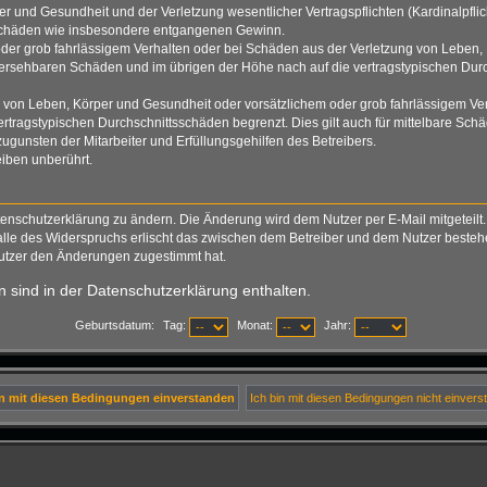
 und Gesundheit und der Verletzung wesentlicher Vertragspflichten (Kardinalpflich
lgeschäden wie insbesondere entgangenen Gewinn.
der grob fahrlässigem Verhalten oder bei Schäden aus der Verletzung von Leben, 
rhersehbaren Schäden und im übrigen der Höhe nach auf die vertragstypischen Durc
von Leben, Körper und Gesundheit oder vorsätzlichem oder grob fahrlässigem Verh
tragstypischen Durchschnittsschäden begrenzt. Dies gilt auch für mittelbare S
gunsten der Mitarbeiter und Erfüllungsgehilfen des Betreibers.
iben unberührt.
tenschutzerklärung zu ändern. Die Änderung wird dem Nutzer per E-Mail mitgeteilt.
alle des Widerspruchs erlischt das zwischen dem Betreiber und dem Nutzer bestehen
Nutzer den Änderungen zugestimmt hat.
 sind in der Datenschutzerklärung enthalten.
Geburtsdatum:
Tag:
Monat:
Jahr: