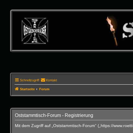
Schnellzugriff
Kontakt
Startseite
Forum
Oststammtisch-Forum - Registrierung
Mit dem Zugriff auf „Oststammtisch-Forum“ („https://www.roet