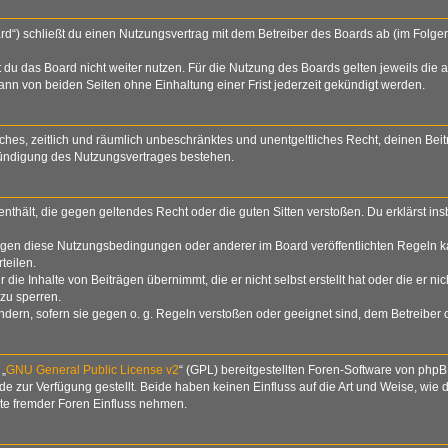
rd“) schließt du einen Nutzungsvertrag mit dem Betreiber des Boards ab (im Folge
du das Board nicht weiter nutzen. Für die Nutzung des Boards gelten jeweils die a
nn von beiden Seiten ohne Einhaltung einer Frist jederzeit gekündigt werden.
nfaches, zeitlich und räumlich unbeschränktes und unentgeltliches Recht, deinen B
Kündigung des Nutzungsvertrages bestehen.
e enthält, die gegen geltendes Recht oder die guten Sitten verstoßen. Du erklärst i
egen diese Nutzungsbedingungen oder anderer im Board veröffentlichten Regeln k
teilen.
die Inhalte von Beiträgen übernimmt, die er nicht selbst erstellt hat oder die er n
zu sperren.
ndern, sofern sie gegen o. g. Regeln verstoßen oder geeignet sind, dem Betreiber
 „
GNU General Public License v2
“ (GPL) bereitgestellten Foren-Software von php
zur Verfügung gestellt. Beide haben keinen Einfluss auf die Art und Weise, wie
lte fremder Foren Einfluss nehmen.