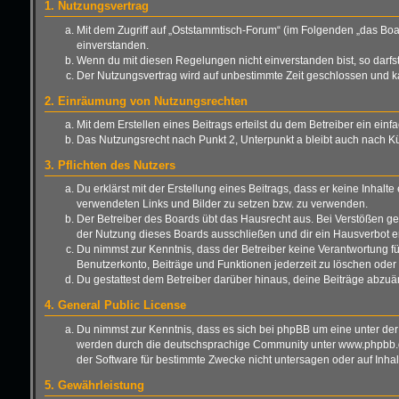
1. Nutzungsvertrag
Mit dem Zugriff auf „Oststammtisch-Forum“ (im Folgenden „das Boa
einverstanden.
Wenn du mit diesen Regelungen nicht einverstanden bist, so darfst 
Der Nutzungsvertrag wird auf unbestimmte Zeit geschlossen und ka
2. Einräumung von Nutzungsrechten
Mit dem Erstellen eines Beitrags erteilst du dem Betreiber ein ei
Das Nutzungsrecht nach Punkt 2, Unterpunkt a bleibt auch nach 
3. Pflichten des Nutzers
Du erklärst mit der Erstellung eines Beitrags, dass er keine Inhalt
verwendeten Links und Bilder zu setzen bzw. zu verwenden.
Der Betreiber des Boards übt das Hausrecht aus. Bei Verstößen g
der Nutzung dieses Boards ausschließen und dir ein Hausverbot er
Du nimmst zur Kenntnis, dass der Betreiber keine Verantwortung für 
Benutzerkonto, Beiträge und Funktionen jederzeit zu löschen oder 
Du gestattest dem Betreiber darüber hinaus, deine Beiträge abzuä
4. General Public License
Du nimmst zur Kenntnis, dass es sich bei phpBB um eine unter der
werden durch die deutschsprachige Community unter www.phpbb.de 
der Software für bestimmte Zwecke nicht untersagen oder auf Inha
5. Gewährleistung