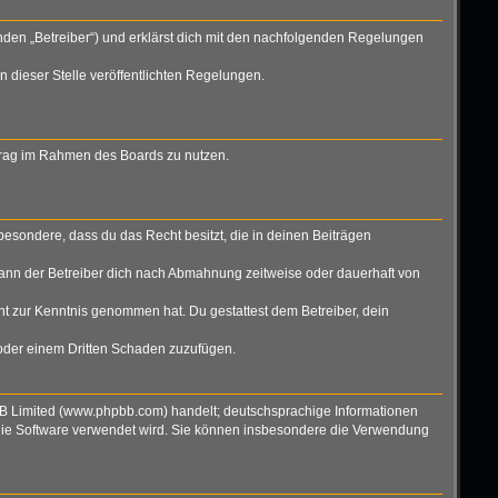
nden „Betreiber“) und erklärst dich mit den nachfolgenden Regelungen
n dieser Stelle veröffentlichten Regelungen.
eitrag im Rahmen des Boards zu nutzen.
nsbesondere, dass du das Recht besitzt, die in deinen Beiträgen
ann der Betreiber dich nach Abmahnung zeitweise oder dauerhaft von
icht zur Kenntnis genommen hat. Du gestattest dem Betreiber, dein
 oder einem Dritten Schaden zuzufügen.
BB Limited (www.phpbb.com) handelt; deutschsprachige Informationen
 die Software verwendet wird. Sie können insbesondere die Verwendung