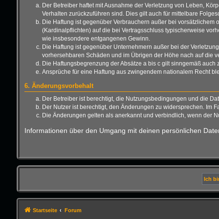
Der Betreiber haftet mit Ausnahme der Verletzung von Leben, Körper
Verhalten zurückzuführen sind. Dies gilt auch für mittelbare Fo
Die Haftung ist gegenüber Verbrauchern außer bei vorsätzlichem o
(Kardinalpflichten) auf die bei Vertragsschluss typischerweise vo
wie insbesondere entgangenen Gewinn.
Die Haftung ist gegenüber Unternehmern außer bei der Verletzung 
vorhersehbaren Schäden und im Übrigen der Höhe nach auf die ver
Die Haftungsbegrenzung der Absätze a bis c gilt sinngemäß auch zu
Ansprüche für eine Haftung aus zwingendem nationalem Recht ble
6. Änderungsvorbehalt
Der Betreiber ist berechtigt, die Nutzungsbedingungen und die Da
Der Nutzer ist berechtigt, den Änderungen zu widersprechen. Im F
Die Änderungen gelten als anerkannt und verbindlich, wenn der 
Informationen über den Umgang mit deinen persönlichen Daten
Startseite
Forum