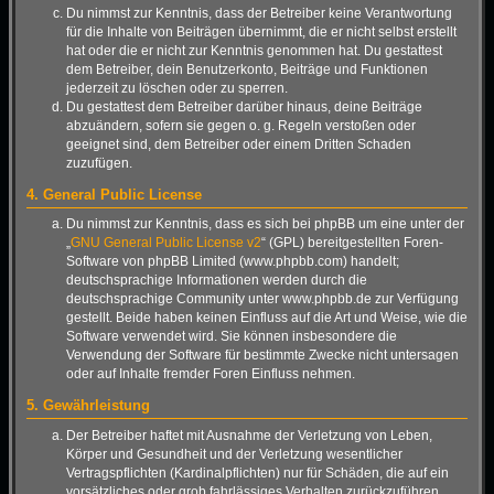
Du nimmst zur Kenntnis, dass der Betreiber keine Verantwortung
für die Inhalte von Beiträgen übernimmt, die er nicht selbst erstellt
hat oder die er nicht zur Kenntnis genommen hat. Du gestattest
dem Betreiber, dein Benutzerkonto, Beiträge und Funktionen
jederzeit zu löschen oder zu sperren.
Du gestattest dem Betreiber darüber hinaus, deine Beiträge
abzuändern, sofern sie gegen o. g. Regeln verstoßen oder
geeignet sind, dem Betreiber oder einem Dritten Schaden
zuzufügen.
4. General Public License
Du nimmst zur Kenntnis, dass es sich bei phpBB um eine unter der
„
GNU General Public License v2
“ (GPL) bereitgestellten Foren-
Software von phpBB Limited (www.phpbb.com) handelt;
deutschsprachige Informationen werden durch die
deutschsprachige Community unter www.phpbb.de zur Verfügung
gestellt. Beide haben keinen Einfluss auf die Art und Weise, wie die
Software verwendet wird. Sie können insbesondere die
Verwendung der Software für bestimmte Zwecke nicht untersagen
oder auf Inhalte fremder Foren Einfluss nehmen.
5. Gewährleistung
Der Betreiber haftet mit Ausnahme der Verletzung von Leben,
Körper und Gesundheit und der Verletzung wesentlicher
Vertragspflichten (Kardinalpflichten) nur für Schäden, die auf ein
vorsätzliches oder grob fahrlässiges Verhalten zurückzuführen