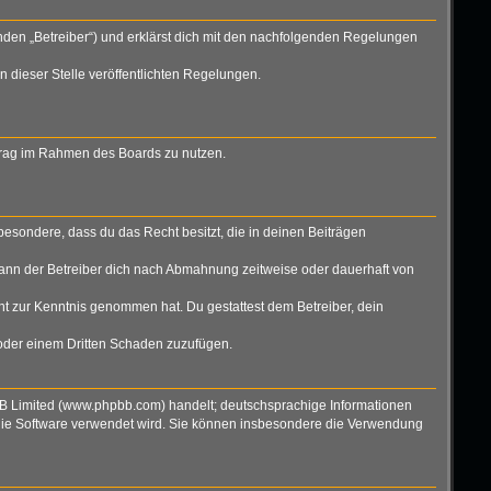
nden „Betreiber“) und erklärst dich mit den nachfolgenden Regelungen
n dieser Stelle veröffentlichten Regelungen.
eitrag im Rahmen des Boards zu nutzen.
nsbesondere, dass du das Recht besitzt, die in deinen Beiträgen
ann der Betreiber dich nach Abmahnung zeitweise oder dauerhaft von
icht zur Kenntnis genommen hat. Du gestattest dem Betreiber, dein
 oder einem Dritten Schaden zuzufügen.
BB Limited (www.phpbb.com) handelt; deutschsprachige Informationen
 die Software verwendet wird. Sie können insbesondere die Verwendung