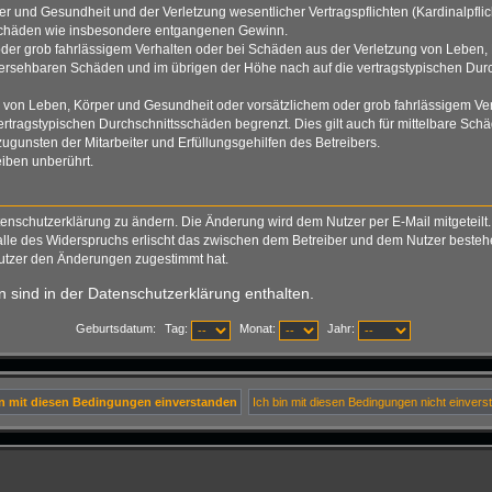
 und Gesundheit und der Verletzung wesentlicher Vertragspflichten (Kardinalpflich
lgeschäden wie insbesondere entgangenen Gewinn.
der grob fahrlässigem Verhalten oder bei Schäden aus der Verletzung von Leben, 
rhersehbaren Schäden und im übrigen der Höhe nach auf die vertragstypischen Durc
von Leben, Körper und Gesundheit oder vorsätzlichem oder grob fahrlässigem Verh
tragstypischen Durchschnittsschäden begrenzt. Dies gilt auch für mittelbare S
gunsten der Mitarbeiter und Erfüllungsgehilfen des Betreibers.
iben unberührt.
tenschutzerklärung zu ändern. Die Änderung wird dem Nutzer per E-Mail mitgeteilt.
alle des Widerspruchs erlischt das zwischen dem Betreiber und dem Nutzer bestehen
Nutzer den Änderungen zugestimmt hat.
 sind in der Datenschutzerklärung enthalten.
Geburtsdatum:
Tag:
Monat:
Jahr: