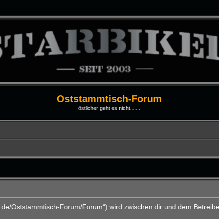
Oststammtisch-Forum
östlicher geht es nicht.......
ti.de/Oststammtisch-Forum/Forum“) wird zwischen dir und dem Betreibe