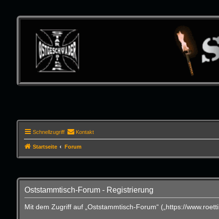
Schnellzugriff
Kontakt
Startseite
Forum
Oststammtisch-Forum - Registrierung
Mit dem Zugriff auf „Oststammtisch-Forum“ („https://www.roet