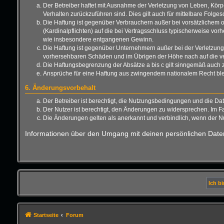
Der Betreiber haftet mit Ausnahme der Verletzung von Leben, Körper
Verhalten zurückzuführen sind. Dies gilt auch für mittelbare Fo
Die Haftung ist gegenüber Verbrauchern außer bei vorsätzlichem o
(Kardinalpflichten) auf die bei Vertragsschluss typischerweise vo
wie insbesondere entgangenen Gewinn.
Die Haftung ist gegenüber Unternehmern außer bei der Verletzung 
vorhersehbaren Schäden und im Übrigen der Höhe nach auf die ver
Die Haftungsbegrenzung der Absätze a bis c gilt sinngemäß auch zu
Ansprüche für eine Haftung aus zwingendem nationalem Recht ble
6. Änderungsvorbehalt
Der Betreiber ist berechtigt, die Nutzungsbedingungen und die Da
Der Nutzer ist berechtigt, den Änderungen zu widersprechen. Im F
Die Änderungen gelten als anerkannt und verbindlich, wenn der 
Informationen über den Umgang mit deinen persönlichen Daten
Startseite
Forum