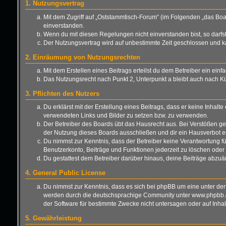
1. Nutzungsvertrag
Mit dem Zugriff auf „Oststammtisch-Forum“ (im Folgenden „das Boa
einverstanden.
Wenn du mit diesen Regelungen nicht einverstanden bist, so darfst 
Der Nutzungsvertrag wird auf unbestimmte Zeit geschlossen und ka
2. Einräumung von Nutzungsrechten
Mit dem Erstellen eines Beitrags erteilst du dem Betreiber ein ei
Das Nutzungsrecht nach Punkt 2, Unterpunkt a bleibt auch nach 
3. Pflichten des Nutzers
Du erklärst mit der Erstellung eines Beitrags, dass er keine Inhalt
verwendeten Links und Bilder zu setzen bzw. zu verwenden.
Der Betreiber des Boards übt das Hausrecht aus. Bei Verstößen g
der Nutzung dieses Boards ausschließen und dir ein Hausverbot er
Du nimmst zur Kenntnis, dass der Betreiber keine Verantwortung für 
Benutzerkonto, Beiträge und Funktionen jederzeit zu löschen oder 
Du gestattest dem Betreiber darüber hinaus, deine Beiträge abzuä
4. General Public License
Du nimmst zur Kenntnis, dass es sich bei phpBB um eine unter der
werden durch die deutschsprachige Community unter www.phpbb.de 
der Software für bestimmte Zwecke nicht untersagen oder auf Inha
5. Gewährleistung