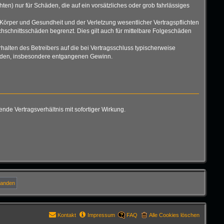
ten) nur für Schäden, die auf ein vorsätzliches oder grob fahrlässiges
Körper und Gesundheit und der Verletzung wesentlicher Vertragspflichten
hschnittsschäden begrenzt. Dies gilt auch für mittelbare Folgeschäden
alten des Betreibers auf die bei Vertragsschluss typischerweise
chäden, insbesondere entgangenen Gewinn.
de Vertragsverhältnis mit sofortiger Wirkung.
Kontakt
Impressum
FAQ
Alle Cookies löschen