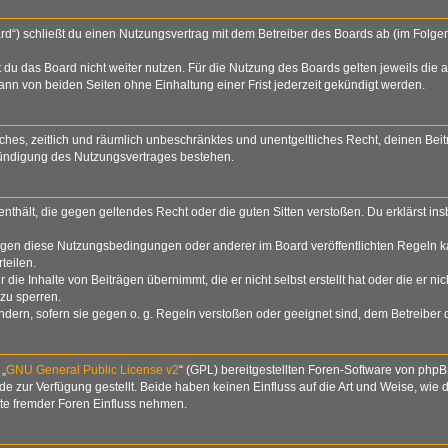
rd“) schließt du einen Nutzungsvertrag mit dem Betreiber des Boards ab (im Folge
du das Board nicht weiter nutzen. Für die Nutzung des Boards gelten jeweils die a
nn von beiden Seiten ohne Einhaltung einer Frist jederzeit gekündigt werden.
nfaches, zeitlich und räumlich unbeschränktes und unentgeltliches Recht, deinen B
Kündigung des Nutzungsvertrages bestehen.
e enthält, die gegen geltendes Recht oder die guten Sitten verstoßen. Du erklärst i
egen diese Nutzungsbedingungen oder anderer im Board veröffentlichten Regeln k
teilen.
die Inhalte von Beiträgen übernimmt, die er nicht selbst erstellt hat oder die er n
zu sperren.
ndern, sofern sie gegen o. g. Regeln verstoßen oder geeignet sind, dem Betreiber
 „
GNU General Public License v2
“ (GPL) bereitgestellten Foren-Software von php
zur Verfügung gestellt. Beide haben keinen Einfluss auf die Art und Weise, wie
lte fremder Foren Einfluss nehmen.