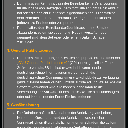
Du nimmst zur Kenntnis, dass der Betreiber keine Verantwortung
für die Inhalte von Beiträgen übernimmt, die er nicht selbst erstellt
hat oder die er nicht zur Kenntnis genommen hat. Du gestattest
dem Betreiber, dein Benutzerkonto, Beiträge und Funktionen
jederzeit zu löschen oder zu sperren.
Du gestattest dem Betreiber darüber hinaus, deine Beiträge
abzuändern, sofern sie gegen o. g. Regeln verstoßen oder
geeignet sind, dem Betreiber oder einem Dritten Schaden
zuzufügen.
4. General Public License
Du nimmst zur Kenntnis, dass es sich bei phpBB um eine unter der
„
GNU General Public License v2
“ (GPL) bereitgestellten Foren-
Software von phpBB Limited (www.phpbb.com) handelt;
deutschsprachige Informationen werden durch die
deutschsprachige Community unter www.phpbb.de zur Verfügung
gestellt. Beide haben keinen Einfluss auf die Art und Weise, wie die
Software verwendet wird. Sie können insbesondere die
Verwendung der Software für bestimmte Zwecke nicht untersagen
oder auf Inhalte fremder Foren Einfluss nehmen.
5. Gewährleistung
Der Betreiber haftet mit Ausnahme der Verletzung von Leben,
Körper und Gesundheit und der Verletzung wesentlicher
Vertragspflichten (Kardinalpflichten) nur für Schäden, die auf ein
vorsätzliches oder grob fahrlässiges Verhalten zurückzuführen