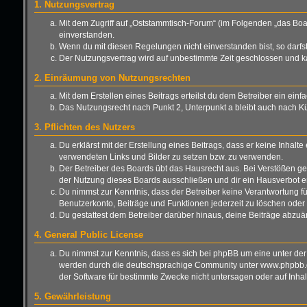
1. Nutzungsvertrag
Mit dem Zugriff auf „Oststammtisch-Forum“ (im Folgenden „das Boa
einverstanden.
Wenn du mit diesen Regelungen nicht einverstanden bist, so darfst 
Der Nutzungsvertrag wird auf unbestimmte Zeit geschlossen und ka
2. Einräumung von Nutzungsrechten
Mit dem Erstellen eines Beitrags erteilst du dem Betreiber ein ei
Das Nutzungsrecht nach Punkt 2, Unterpunkt a bleibt auch nach 
3. Pflichten des Nutzers
Du erklärst mit der Erstellung eines Beitrags, dass er keine Inhalt
verwendeten Links und Bilder zu setzen bzw. zu verwenden.
Der Betreiber des Boards übt das Hausrecht aus. Bei Verstößen g
der Nutzung dieses Boards ausschließen und dir ein Hausverbot er
Du nimmst zur Kenntnis, dass der Betreiber keine Verantwortung für 
Benutzerkonto, Beiträge und Funktionen jederzeit zu löschen oder 
Du gestattest dem Betreiber darüber hinaus, deine Beiträge abzuä
4. General Public License
Du nimmst zur Kenntnis, dass es sich bei phpBB um eine unter der
werden durch die deutschsprachige Community unter www.phpbb.de 
der Software für bestimmte Zwecke nicht untersagen oder auf Inha
5. Gewährleistung