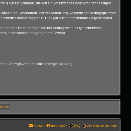
ten) nur für Schäden, die auf ein vorsätzliches oder grob fahrlässiges
Körper und Gesundheit und der Verletzung wesentlicher Vertragspflichten
hschnittsschäden begrenzt. Dies gilt auch für mittelbare Folgeschäden
alten des Betreibers auf die bei Vertragsschluss typischerweise
chäden, insbesondere entgangenen Gewinn.
de Vertragsverhältnis mit sofortiger Wirkung.
Kontakt
Impressum
FAQ
Alle Cookies löschen