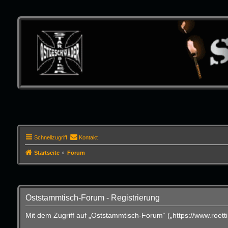
Schnellzugriff
Kontakt
Startseite
Forum
Oststammtisch-Forum - Registrierung
Mit dem Zugriff auf „Oststammtisch-Forum“ („https://www.roet