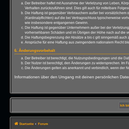
Der Betreiber haftet mit Ausnahme der Verletzung von Leben, Körper
Verhalten zurückzuführen sind. Dies gilt auch für mittelbare Fo
Die Haftung ist gegenüber Verbrauchern außer bei vorsätzlichem o
(Kardinalpflichten) auf die bei Vertragsschluss typischerweise vo
wie insbesondere entgangenen Gewinn.
Die Haftung ist gegenüber Unternehmern außer bei der Verletzung 
vorhersehbaren Schäden und im Übrigen der Höhe nach auf die ver
Die Haftungsbegrenzung der Absätze a bis c gilt sinngemäß auch zu
Ansprüche für eine Haftung aus zwingendem nationalem Recht ble
6. Änderungsvorbehalt
Der Betreiber ist berechtigt, die Nutzungsbedingungen und die Da
Der Nutzer ist berechtigt, den Änderungen zu widersprechen. Im F
Die Änderungen gelten als anerkannt und verbindlich, wenn der 
Informationen über den Umgang mit deinen persönlichen Daten
Startseite
Forum