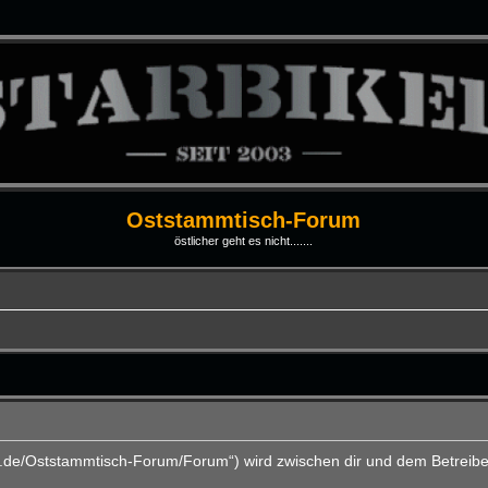
Oststammtisch-Forum
östlicher geht es nicht.......
ti.de/Oststammtisch-Forum/Forum“) wird zwischen dir und dem Betreibe