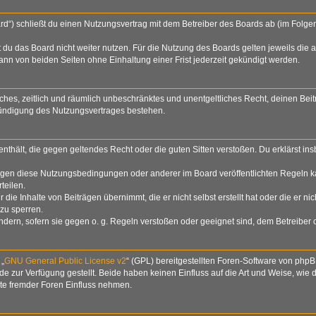
rd“) schließt du einen Nutzungsvertrag mit dem Betreiber des Boards ab (im Folge
du das Board nicht weiter nutzen. Für die Nutzung des Boards gelten jeweils die a
nn von beiden Seiten ohne Einhaltung einer Frist jederzeit gekündigt werden.
nfaches, zeitlich und räumlich unbeschränktes und unentgeltliches Recht, deinen B
Kündigung des Nutzungsvertrages bestehen.
e enthält, die gegen geltendes Recht oder die guten Sitten verstoßen. Du erklärst i
egen diese Nutzungsbedingungen oder anderer im Board veröffentlichten Regeln k
teilen.
die Inhalte von Beiträgen übernimmt, die er nicht selbst erstellt hat oder die er n
zu sperren.
ndern, sofern sie gegen o. g. Regeln verstoßen oder geeignet sind, dem Betreiber
 „
GNU General Public License v2
“ (GPL) bereitgestellten Foren-Software von php
zur Verfügung gestellt. Beide haben keinen Einfluss auf die Art und Weise, wie
lte fremder Foren Einfluss nehmen.