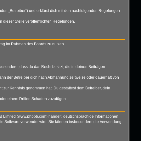
nden „Betreiber“) und erklärst dich mit den nachfolgenden Regelungen
n dieser Stelle veröffentlichten Regelungen.
eitrag im Rahmen des Boards zu nutzen.
nsbesondere, dass du das Recht besitzt, die in deinen Beiträgen
ann der Betreiber dich nach Abmahnung zeitweise oder dauerhaft von
icht zur Kenntnis genommen hat. Du gestattest dem Betreiber, dein
 oder einem Dritten Schaden zuzufügen.
BB Limited (www.phpbb.com) handelt; deutschsprachige Informationen
 die Software verwendet wird. Sie können insbesondere die Verwendung