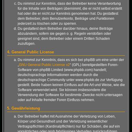
Du nimmst zur Kenntnis, dass der Betreiber keine Verantwortung
für die Inhalte von Beiträgen übernimmt, die er nicht selbst erstellt
hat oder die er nicht zur Kenntnis genommen hat. Du gestattest
dem Betreiber, dein Benutzerkonto, Beiträge und Funktionen
jederzeit zu löschen oder zu sperren.
Du gestattest dem Betreiber darüber hinaus, deine Beiträge
abzuändern, sofern sie gegen o. g. Regeln verstoßen oder
geeignet sind, dem Betreiber oder einem Dritten Schaden
zuzufügen.
4. General Public License
Du nimmst zur Kenntnis, dass es sich bei phpBB um eine unter der
„
GNU General Public License v2
“ (GPL) bereitgestellten Foren-
Software von phpBB Limited (www.phpbb.com) handelt;
deutschsprachige Informationen werden durch die
deutschsprachige Community unter www.phpbb.de zur Verfügung
gestellt. Beide haben keinen Einfluss auf die Art und Weise, wie die
Software verwendet wird. Sie können insbesondere die
Verwendung der Software für bestimmte Zwecke nicht untersagen
oder auf Inhalte fremder Foren Einfluss nehmen.
5. Gewährleistung
Der Betreiber haftet mit Ausnahme der Verletzung von Leben,
Körper und Gesundheit und der Verletzung wesentlicher
Vertragspflichten (Kardinalpflichten) nur für Schäden, die auf ein
vorsätzliches oder grob fahrlässiges Verhalten zurückzuführen