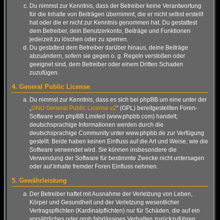
Du nimmst zur Kenntnis, dass der Betreiber keine Verantwortung
für die Inhalte von Beiträgen übernimmt, die er nicht selbst erstellt
hat oder die er nicht zur Kenntnis genommen hat. Du gestattest
dem Betreiber, dein Benutzerkonto, Beiträge und Funktionen
jederzeit zu löschen oder zu sperren.
Du gestattest dem Betreiber darüber hinaus, deine Beiträge
abzuändern, sofern sie gegen o. g. Regeln verstoßen oder
geeignet sind, dem Betreiber oder einem Dritten Schaden
zuzufügen.
4. General Public License
Du nimmst zur Kenntnis, dass es sich bei phpBB um eine unter der
„
GNU General Public License v2
“ (GPL) bereitgestellten Foren-
Software von phpBB Limited (www.phpbb.com) handelt;
deutschsprachige Informationen werden durch die
deutschsprachige Community unter www.phpbb.de zur Verfügung
gestellt. Beide haben keinen Einfluss auf die Art und Weise, wie die
Software verwendet wird. Sie können insbesondere die
Verwendung der Software für bestimmte Zwecke nicht untersagen
oder auf Inhalte fremder Foren Einfluss nehmen.
5. Gewährleistung
Der Betreiber haftet mit Ausnahme der Verletzung von Leben,
Körper und Gesundheit und der Verletzung wesentlicher
Vertragspflichten (Kardinalpflichten) nur für Schäden, die auf ein
vorsätzliches oder grob fahrlässiges Verhalten zurückzuführen