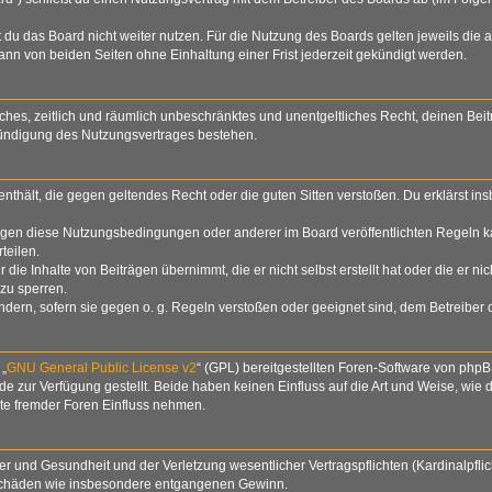
du das Board nicht weiter nutzen. Für die Nutzung des Boards gelten jeweils die a
nn von beiden Seiten ohne Einhaltung einer Frist jederzeit gekündigt werden.
nfaches, zeitlich und räumlich unbeschränktes und unentgeltliches Recht, deinen B
Kündigung des Nutzungsvertrages bestehen.
e enthält, die gegen geltendes Recht oder die guten Sitten verstoßen. Du erklärst i
egen diese Nutzungsbedingungen oder anderer im Board veröffentlichten Regeln k
teilen.
die Inhalte von Beiträgen übernimmt, die er nicht selbst erstellt hat oder die er n
zu sperren.
ndern, sofern sie gegen o. g. Regeln verstoßen oder geeignet sind, dem Betreiber
 „
GNU General Public License v2
“ (GPL) bereitgestellten Foren-Software von php
zur Verfügung gestellt. Beide haben keinen Einfluss auf die Art und Weise, wie
lte fremder Foren Einfluss nehmen.
 und Gesundheit und der Verletzung wesentlicher Vertragspflichten (Kardinalpflich
lgeschäden wie insbesondere entgangenen Gewinn.