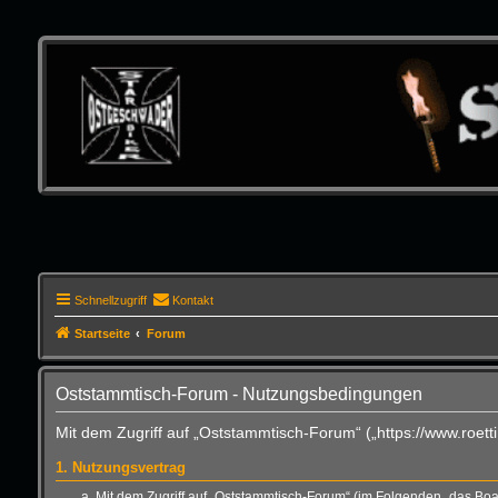
Schnellzugriff
Kontakt
Startseite
Forum
Oststammtisch-Forum - Nutzungsbedingungen
Mit dem Zugriff auf „Oststammtisch-Forum“ („https://www.roet
1. Nutzungsvertrag
Mit dem Zugriff auf „Oststammtisch-Forum“ (im Folgenden „das Boa