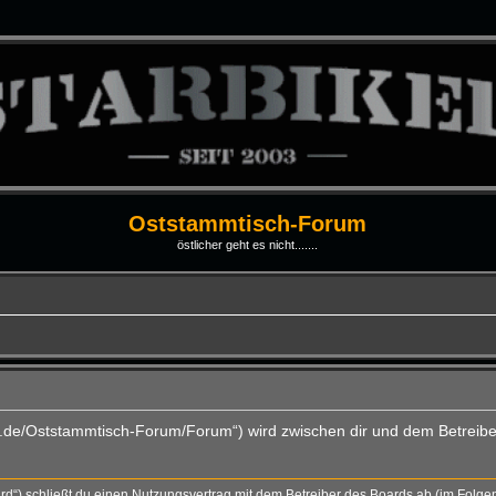
Oststammtisch-Forum
östlicher geht es nicht.......
ti.de/Oststammtisch-Forum/Forum“) wird zwischen dir und dem Betreibe
rd“) schließt du einen Nutzungsvertrag mit dem Betreiber des Boards ab (im Folge