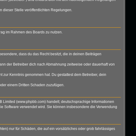
n dieser Stelle veröffentlichten Regelungen.
eitrag im Rahmen des Boards zu nutzen.
nsbesondere, dass du das Recht besitzt, die in deinen Beiträgen
ann der Betreiber dich nach Abmahnung zeitweise oder dauerhaft von
icht zur Kenntnis genommen hat. Du gestattest dem Betreiber, dein
 oder einem Dritten Schaden zuzufügen.
BB Limited (www.phpbb.com) handelt; deutschsprachige Informationen
 die Software verwendet wird. Sie können insbesondere die Verwendung
ten) nur für Schäden, die auf ein vorsätzliches oder grob fahrlässiges