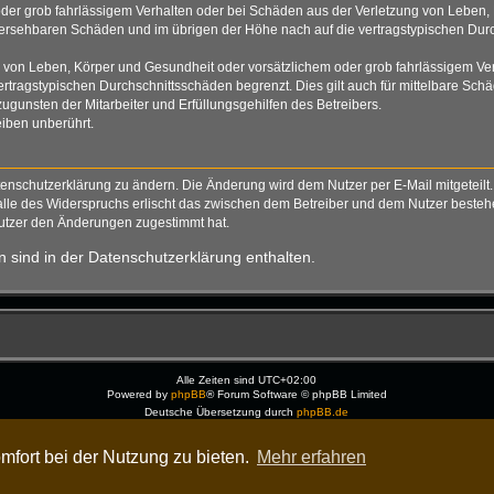
der grob fahrlässigem Verhalten oder bei Schäden aus der Verletzung von Leben, 
rhersehbaren Schäden und im übrigen der Höhe nach auf die vertragstypischen Durc
von Leben, Körper und Gesundheit oder vorsätzlichem oder grob fahrlässigem Verh
tragstypischen Durchschnittsschäden begrenzt. Dies gilt auch für mittelbare S
gunsten der Mitarbeiter und Erfüllungsgehilfen des Betreibers.
iben unberührt.
tenschutzerklärung zu ändern. Die Änderung wird dem Nutzer per E-Mail mitgeteilt.
alle des Widerspruchs erlischt das zwischen dem Betreiber und dem Nutzer bestehen
Nutzer den Änderungen zugestimmt hat.
 sind in der Datenschutzerklärung enthalten.
Alle Zeiten sind
UTC+02:00
Powered by
phpBB
® Forum Software © phpBB Limited
Deutsche Übersetzung durch
phpBB.de
Dark Vision ©
Kirk
Datenschutz
|
Nutzungsbedingungen
mfort bei der Nutzung zu bieten.
Mehr erfahren