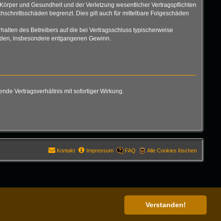
Körper und Gesundheit und der Verletzung wesentlicher Vertragspflichten
hschnittsschäden begrenzt. Dies gilt auch für mittelbare Folgeschäden
alten des Betreibers auf die bei Vertragsschluss typischerweise
chäden, insbesondere entgangenen Gewinn.
de Vertragsverhältnis mit sofortiger Wirkung.
Kontakt
Impressum
FAQ
Alle Cookies löschen
Verstanden!