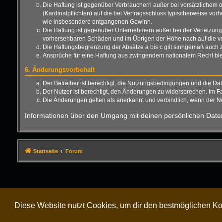
Die Haftung ist gegenüber Verbrauchern außer bei vorsätzlichem o
(Kardinalpflichten) auf die bei Vertragsschluss typischerweise vo
wie insbesondere entgangenen Gewinn.
Die Haftung ist gegenüber Unternehmern außer bei der Verletzung 
vorhersehbaren Schäden und im Übrigen der Höhe nach auf die ver
Die Haftungsbegrenzung der Absätze a bis c gilt sinngemäß auch zu
Ansprüche für eine Haftung aus zwingendem nationalem Recht ble
6. Änderungsvorbehalt
Der Betreiber ist berechtigt, die Nutzungsbedingungen und die Da
Der Nutzer ist berechtigt, den Änderungen zu widersprechen. Im F
Die Änderungen gelten als anerkannt und verbindlich, wenn der 
Informationen über den Umgang mit deinen persönlichen Daten
Startseite
Forum
Diese Website nutzt Cookies, um dir den bestmöglichen Ko