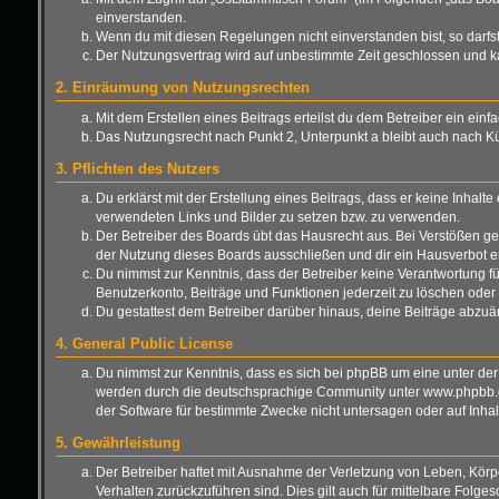
einverstanden.
Wenn du mit diesen Regelungen nicht einverstanden bist, so darfst 
Der Nutzungsvertrag wird auf unbestimmte Zeit geschlossen und ka
2. Einräumung von Nutzungsrechten
Mit dem Erstellen eines Beitrags erteilst du dem Betreiber ein ei
Das Nutzungsrecht nach Punkt 2, Unterpunkt a bleibt auch nach 
3. Pflichten des Nutzers
Du erklärst mit der Erstellung eines Beitrags, dass er keine Inhalt
verwendeten Links und Bilder zu setzen bzw. zu verwenden.
Der Betreiber des Boards übt das Hausrecht aus. Bei Verstößen g
der Nutzung dieses Boards ausschließen und dir ein Hausverbot er
Du nimmst zur Kenntnis, dass der Betreiber keine Verantwortung für 
Benutzerkonto, Beiträge und Funktionen jederzeit zu löschen oder 
Du gestattest dem Betreiber darüber hinaus, deine Beiträge abzuä
4. General Public License
Du nimmst zur Kenntnis, dass es sich bei phpBB um eine unter der
werden durch die deutschsprachige Community unter www.phpbb.de 
der Software für bestimmte Zwecke nicht untersagen oder auf Inha
5. Gewährleistung
Der Betreiber haftet mit Ausnahme der Verletzung von Leben, Körper
Verhalten zurückzuführen sind. Dies gilt auch für mittelbare Fo