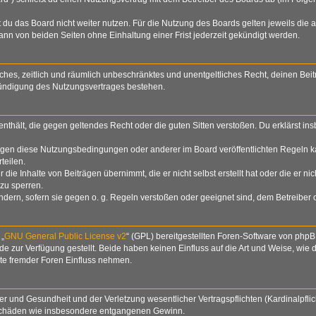
du das Board nicht weiter nutzen. Für die Nutzung des Boards gelten jeweils die a
nn von beiden Seiten ohne Einhaltung einer Frist jederzeit gekündigt werden.
nfaches, zeitlich und räumlich unbeschränktes und unentgeltliches Recht, deinen B
Kündigung des Nutzungsvertrages bestehen.
e enthält, die gegen geltendes Recht oder die guten Sitten verstoßen. Du erklärst i
egen diese Nutzungsbedingungen oder anderer im Board veröffentlichten Regeln k
teilen.
die Inhalte von Beiträgen übernimmt, die er nicht selbst erstellt hat oder die er n
zu sperren.
ndern, sofern sie gegen o. g. Regeln verstoßen oder geeignet sind, dem Betreiber
 „
GNU General Public License v2
“ (GPL) bereitgestellten Foren-Software von php
zur Verfügung gestellt. Beide haben keinen Einfluss auf die Art und Weise, wie
lte fremder Foren Einfluss nehmen.
 und Gesundheit und der Verletzung wesentlicher Vertragspflichten (Kardinalpflich
lgeschäden wie insbesondere entgangenen Gewinn.