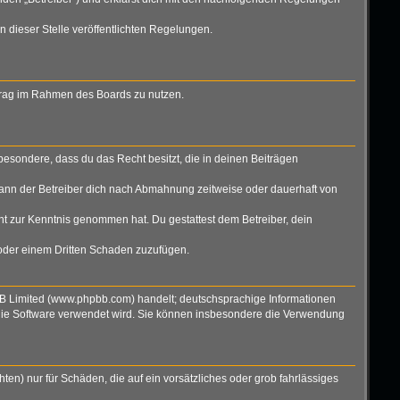
n dieser Stelle veröffentlichten Regelungen.
eitrag im Rahmen des Boards zu nutzen.
nsbesondere, dass du das Recht besitzt, die in deinen Beiträgen
ann der Betreiber dich nach Abmahnung zeitweise oder dauerhaft von
icht zur Kenntnis genommen hat. Du gestattest dem Betreiber, dein
 oder einem Dritten Schaden zuzufügen.
BB Limited (www.phpbb.com) handelt; deutschsprachige Informationen
 die Software verwendet wird. Sie können insbesondere die Verwendung
ten) nur für Schäden, die auf ein vorsätzliches oder grob fahrlässiges