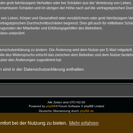
der grob fahrlässigem Verhalten oder bei Schäden aus der Verletzung von Leben, 
rhersehbaren Schäden und im übrigen der Höhe nach auf die vertragstypischen Durc
von Leben, Körper und Gesundheit oder vorsätzlichem oder grob fahrlässigem Verh
tragstypischen Durchschnittsschäden begrenzt. Dies gilt auch für mittelbare S
gunsten der Mitarbeiter und Erfüllungsgehilfen des Betreibers.
iben unberührt.
tenschutzerklärung zu ändern. Die Änderung wird dem Nutzer per E-Mail mitgeteilt.
alle des Widerspruchs erlischt das zwischen dem Betreiber und dem Nutzer bestehen
Nutzer den Änderungen zugestimmt hat.
 sind in der Datenschutzerklärung enthalten.
Alle Zeiten sind
UTC+02:00
Powered by
phpBB
® Forum Software © phpBB Limited
Deutsche Übersetzung durch
phpBB.de
Dark Vision ©
Kirk
Datenschutz
|
Nutzungsbedingungen
mfort bei der Nutzung zu bieten.
Mehr erfahren