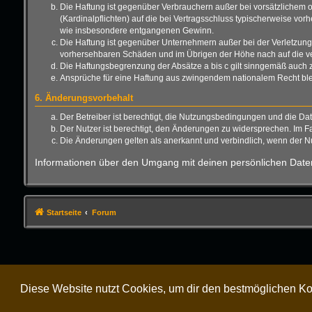
Die Haftung ist gegenüber Verbrauchern außer bei vorsätzlichem o
(Kardinalpflichten) auf die bei Vertragsschluss typischerweise vo
wie insbesondere entgangenen Gewinn.
Die Haftung ist gegenüber Unternehmern außer bei der Verletzung 
vorhersehbaren Schäden und im Übrigen der Höhe nach auf die ver
Die Haftungsbegrenzung der Absätze a bis c gilt sinngemäß auch zu
Ansprüche für eine Haftung aus zwingendem nationalem Recht ble
6. Änderungsvorbehalt
Der Betreiber ist berechtigt, die Nutzungsbedingungen und die Da
Der Nutzer ist berechtigt, den Änderungen zu widersprechen. Im F
Die Änderungen gelten als anerkannt und verbindlich, wenn der 
Informationen über den Umgang mit deinen persönlichen Daten
Startseite
Forum
Diese Website nutzt Cookies, um dir den bestmöglichen Ko