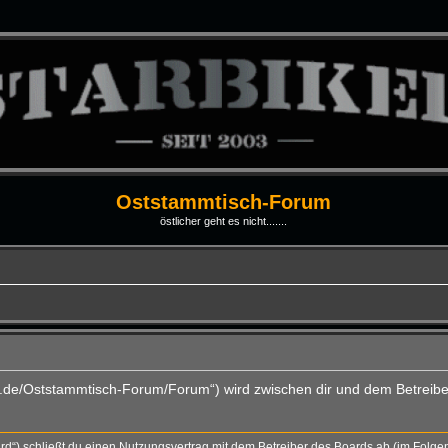
Oststammtisch-Forum
östlicher geht es nicht.......
ti.de/Oststammtisch-Forum/Forum“) wird zwischen dir und dem Betreibe
rd“) schließt du einen Nutzungsvertrag mit dem Betreiber des Boards ab (im Folge