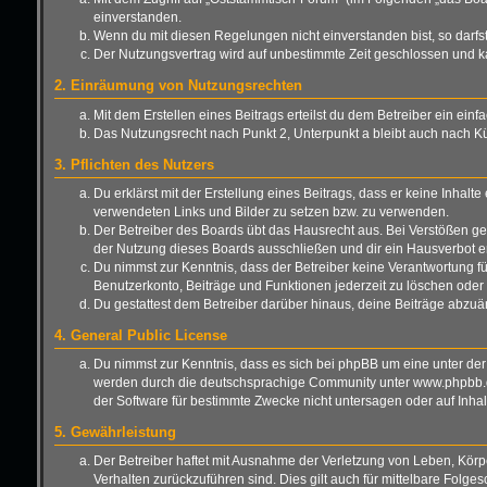
einverstanden.
Wenn du mit diesen Regelungen nicht einverstanden bist, so darfst 
Der Nutzungsvertrag wird auf unbestimmte Zeit geschlossen und ka
2. Einräumung von Nutzungsrechten
Mit dem Erstellen eines Beitrags erteilst du dem Betreiber ein ei
Das Nutzungsrecht nach Punkt 2, Unterpunkt a bleibt auch nach 
3. Pflichten des Nutzers
Du erklärst mit der Erstellung eines Beitrags, dass er keine Inhalt
verwendeten Links und Bilder zu setzen bzw. zu verwenden.
Der Betreiber des Boards übt das Hausrecht aus. Bei Verstößen g
der Nutzung dieses Boards ausschließen und dir ein Hausverbot er
Du nimmst zur Kenntnis, dass der Betreiber keine Verantwortung für 
Benutzerkonto, Beiträge und Funktionen jederzeit zu löschen oder 
Du gestattest dem Betreiber darüber hinaus, deine Beiträge abzuä
4. General Public License
Du nimmst zur Kenntnis, dass es sich bei phpBB um eine unter der
werden durch die deutschsprachige Community unter www.phpbb.de 
der Software für bestimmte Zwecke nicht untersagen oder auf Inha
5. Gewährleistung
Der Betreiber haftet mit Ausnahme der Verletzung von Leben, Körper
Verhalten zurückzuführen sind. Dies gilt auch für mittelbare Fo