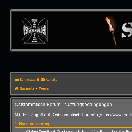
Schnellzugriff
Kontakt
Startseite
Forum
Oststammtisch-Forum - Nutzungsbedingungen
Mit dem Zugriff auf „Oststammtisch-Forum“ („https://www.roet
1. Nutzungsvertrag
Mit dem Zugriff auf „Oststammtisch-Forum“ (im Folgenden „das Boa