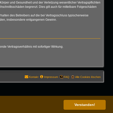
Körper und Gesundheit und der Verletzung wesentlicher Vertragspflichten
hschnittsschäden begrenzt. Dies gilt auch für mittelbare Folgeschäden
alten des Betreibers auf die bei Vertragsschluss typischerweise
chäden, insbesondere entgangenen Gewinn.
de Vertragsverhältnis mit sofortiger Wirkung.
Kontakt
Impressum
FAQ
Alle Cookies löschen
Verstanden!