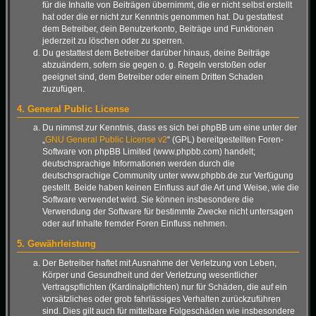
für die Inhalte von Beiträgen übernimmt, die er nicht selbst erstellt
hat oder die er nicht zur Kenntnis genommen hat. Du gestattest
dem Betreiber, dein Benutzerkonto, Beiträge und Funktionen
jederzeit zu löschen oder zu sperren.
Du gestattest dem Betreiber darüber hinaus, deine Beiträge
abzuändern, sofern sie gegen o. g. Regeln verstoßen oder
geeignet sind, dem Betreiber oder einem Dritten Schaden
zuzufügen.
4. General Public License
Du nimmst zur Kenntnis, dass es sich bei phpBB um eine unter der
„
GNU General Public License v2
“ (GPL) bereitgestellten Foren-
Software von phpBB Limited (www.phpbb.com) handelt;
deutschsprachige Informationen werden durch die
deutschsprachige Community unter www.phpbb.de zur Verfügung
gestellt. Beide haben keinen Einfluss auf die Art und Weise, wie die
Software verwendet wird. Sie können insbesondere die
Verwendung der Software für bestimmte Zwecke nicht untersagen
oder auf Inhalte fremder Foren Einfluss nehmen.
5. Gewährleistung
Der Betreiber haftet mit Ausnahme der Verletzung von Leben,
Körper und Gesundheit und der Verletzung wesentlicher
Vertragspflichten (Kardinalpflichten) nur für Schäden, die auf ein
vorsätzliches oder grob fahrlässiges Verhalten zurückzuführen
sind. Dies gilt auch für mittelbare Folgeschäden wie insbesondere