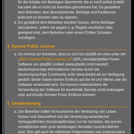
für die Inhalte von Beiträgen übernimmt, die er nicht selbst erstellt
hat oder die er nicht zur Kenntnis genommen hat. Du gestattest
dem Betreiber, dein Benutzerkonto, Beiträge und Funktionen
jederzeit zu löschen oder zu sperren.
Du gestattest dem Betreiber darüber hinaus, deine Beiträge
abzuändern, sofern sie gegen o. g. Regeln verstoßen oder
geeignet sind, dem Betreiber oder einem Dritten Schaden
zuzufügen.
4. General Public License
Du nimmst zur Kenntnis, dass es sich bei phpBB um eine unter der
„
GNU General Public License v2
“ (GPL) bereitgestellten Foren-
Software von phpBB Limited (www.phpbb.com) handelt;
deutschsprachige Informationen werden durch die
deutschsprachige Community unter www.phpbb.de zur Verfügung
gestellt. Beide haben keinen Einfluss auf die Art und Weise, wie die
Software verwendet wird. Sie können insbesondere die
Verwendung der Software für bestimmte Zwecke nicht untersagen
oder auf Inhalte fremder Foren Einfluss nehmen.
5. Gewährleistung
Der Betreiber haftet mit Ausnahme der Verletzung von Leben,
Körper und Gesundheit und der Verletzung wesentlicher
Vertragspflichten (Kardinalpflichten) nur für Schäden, die auf ein
vorsätzliches oder grob fahrlässiges Verhalten zurückzuführen
sind. Dies gilt auch für mittelbare Folgeschäden wie insbesondere