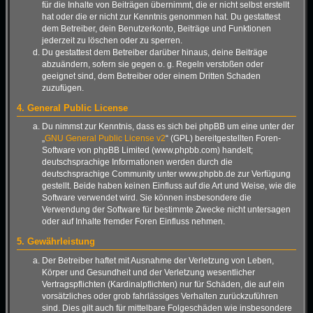
für die Inhalte von Beiträgen übernimmt, die er nicht selbst erstellt
hat oder die er nicht zur Kenntnis genommen hat. Du gestattest
dem Betreiber, dein Benutzerkonto, Beiträge und Funktionen
jederzeit zu löschen oder zu sperren.
Du gestattest dem Betreiber darüber hinaus, deine Beiträge
abzuändern, sofern sie gegen o. g. Regeln verstoßen oder
geeignet sind, dem Betreiber oder einem Dritten Schaden
zuzufügen.
4. General Public License
Du nimmst zur Kenntnis, dass es sich bei phpBB um eine unter der
„
GNU General Public License v2
“ (GPL) bereitgestellten Foren-
Software von phpBB Limited (www.phpbb.com) handelt;
deutschsprachige Informationen werden durch die
deutschsprachige Community unter www.phpbb.de zur Verfügung
gestellt. Beide haben keinen Einfluss auf die Art und Weise, wie die
Software verwendet wird. Sie können insbesondere die
Verwendung der Software für bestimmte Zwecke nicht untersagen
oder auf Inhalte fremder Foren Einfluss nehmen.
5. Gewährleistung
Der Betreiber haftet mit Ausnahme der Verletzung von Leben,
Körper und Gesundheit und der Verletzung wesentlicher
Vertragspflichten (Kardinalpflichten) nur für Schäden, die auf ein
vorsätzliches oder grob fahrlässiges Verhalten zurückzuführen
sind. Dies gilt auch für mittelbare Folgeschäden wie insbesondere