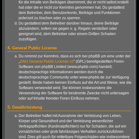
für die Inhalte von Beiträgen übernimmt, die er nicht selbst erstellt
hat oder die er nicht zur Kenntnis genommen hat. Du gestattest
dem Betreiber, dein Benutzerkonto, Beiträge und Funktionen
jederzeit zu löschen oder zu sperren.
Du gestattest dem Betreiber darüber hinaus, deine Beiträge
abzuändern, sofern sie gegen o. g. Regeln verstoßen oder
geeignet sind, dem Betreiber oder einem Dritten Schaden
zuzufügen.
4. General Public License
Du nimmst zur Kenntnis, dass es sich bei phpBB um eine unter der
„
GNU General Public License v2
“ (GPL) bereitgestellten Foren-
Software von phpBB Limited (www.phpbb.com) handelt;
deutschsprachige Informationen werden durch die
deutschsprachige Community unter www.phpbb.de zur Verfügung
gestellt. Beide haben keinen Einfluss auf die Art und Weise, wie die
Software verwendet wird. Sie können insbesondere die
Verwendung der Software für bestimmte Zwecke nicht untersagen
oder auf Inhalte fremder Foren Einfluss nehmen.
5. Gewährleistung
Der Betreiber haftet mit Ausnahme der Verletzung von Leben,
Körper und Gesundheit und der Verletzung wesentlicher
Vertragspflichten (Kardinalpflichten) nur für Schäden, die auf ein
vorsätzliches oder grob fahrlässiges Verhalten zurückzuführen
sind. Dies gilt auch für mittelbare Folgeschäden wie insbesondere