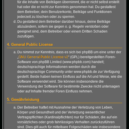
für die Inhalte von Beiträgen übernimmt, die er nicht selbst erstellt
hat oder die er nicht zur Kenntnis genommen hat. Du gestattest
dem Betreiber, dein Benutzerkonto, Beiträge und Funktionen
jederzeit zu löschen oder zu sperren.
Du gestattest dem Betreiber darüber hinaus, deine Beiträge
abzuändern, sofern sie gegen o. g. Regeln verstoßen oder
geeignet sind, dem Betreiber oder einem Dritten Schaden
zuzufügen.
4. General Public License
Du nimmst zur Kenntnis, dass es sich bei phpBB um eine unter der
„
GNU General Public License v2
“ (GPL) bereitgestellten Foren-
Software von phpBB Limited (www.phpbb.com) handelt;
deutschsprachige Informationen werden durch die
deutschsprachige Community unter www.phpbb.de zur Verfügung
gestellt. Beide haben keinen Einfluss auf die Art und Weise, wie die
Software verwendet wird. Sie können insbesondere die
Verwendung der Software für bestimmte Zwecke nicht untersagen
oder auf Inhalte fremder Foren Einfluss nehmen.
5. Gewährleistung
Der Betreiber haftet mit Ausnahme der Verletzung von Leben,
Körper und Gesundheit und der Verletzung wesentlicher
Vertragspflichten (Kardinalpflichten) nur für Schäden, die auf ein
vorsätzliches oder grob fahrlässiges Verhalten zurückzuführen
sind. Dies gilt auch für mittelbare Folgeschäden wie insbesondere