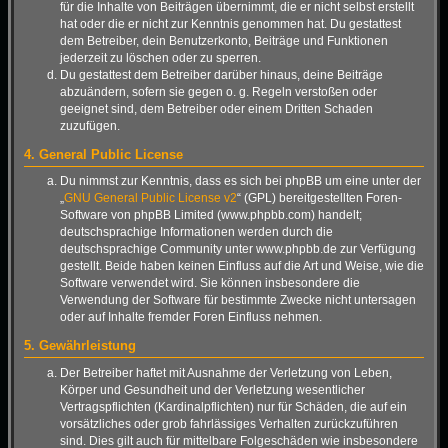
für die Inhalte von Beiträgen übernimmt, die er nicht selbst erstellt
hat oder die er nicht zur Kenntnis genommen hat. Du gestattest
dem Betreiber, dein Benutzerkonto, Beiträge und Funktionen
jederzeit zu löschen oder zu sperren.
Du gestattest dem Betreiber darüber hinaus, deine Beiträge
abzuändern, sofern sie gegen o. g. Regeln verstoßen oder
geeignet sind, dem Betreiber oder einem Dritten Schaden
zuzufügen.
4. General Public License
Du nimmst zur Kenntnis, dass es sich bei phpBB um eine unter der
„
GNU General Public License v2
“ (GPL) bereitgestellten Foren-
Software von phpBB Limited (www.phpbb.com) handelt;
deutschsprachige Informationen werden durch die
deutschsprachige Community unter www.phpbb.de zur Verfügung
gestellt. Beide haben keinen Einfluss auf die Art und Weise, wie die
Software verwendet wird. Sie können insbesondere die
Verwendung der Software für bestimmte Zwecke nicht untersagen
oder auf Inhalte fremder Foren Einfluss nehmen.
5. Gewährleistung
Der Betreiber haftet mit Ausnahme der Verletzung von Leben,
Körper und Gesundheit und der Verletzung wesentlicher
Vertragspflichten (Kardinalpflichten) nur für Schäden, die auf ein
vorsätzliches oder grob fahrlässiges Verhalten zurückzuführen
sind. Dies gilt auch für mittelbare Folgeschäden wie insbesondere