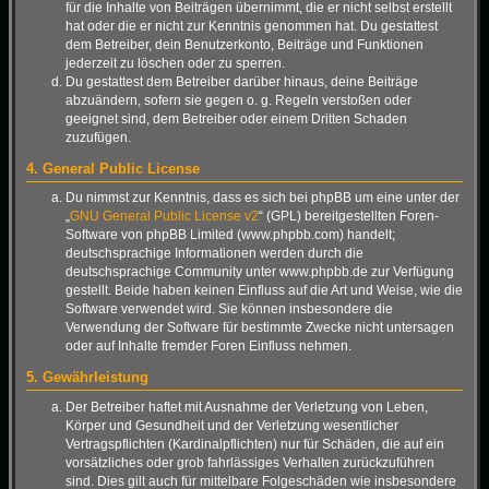
für die Inhalte von Beiträgen übernimmt, die er nicht selbst erstellt
hat oder die er nicht zur Kenntnis genommen hat. Du gestattest
dem Betreiber, dein Benutzerkonto, Beiträge und Funktionen
jederzeit zu löschen oder zu sperren.
Du gestattest dem Betreiber darüber hinaus, deine Beiträge
abzuändern, sofern sie gegen o. g. Regeln verstoßen oder
geeignet sind, dem Betreiber oder einem Dritten Schaden
zuzufügen.
4. General Public License
Du nimmst zur Kenntnis, dass es sich bei phpBB um eine unter der
„
GNU General Public License v2
“ (GPL) bereitgestellten Foren-
Software von phpBB Limited (www.phpbb.com) handelt;
deutschsprachige Informationen werden durch die
deutschsprachige Community unter www.phpbb.de zur Verfügung
gestellt. Beide haben keinen Einfluss auf die Art und Weise, wie die
Software verwendet wird. Sie können insbesondere die
Verwendung der Software für bestimmte Zwecke nicht untersagen
oder auf Inhalte fremder Foren Einfluss nehmen.
5. Gewährleistung
Der Betreiber haftet mit Ausnahme der Verletzung von Leben,
Körper und Gesundheit und der Verletzung wesentlicher
Vertragspflichten (Kardinalpflichten) nur für Schäden, die auf ein
vorsätzliches oder grob fahrlässiges Verhalten zurückzuführen
sind. Dies gilt auch für mittelbare Folgeschäden wie insbesondere