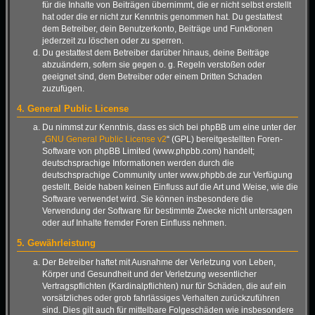
für die Inhalte von Beiträgen übernimmt, die er nicht selbst erstellt
hat oder die er nicht zur Kenntnis genommen hat. Du gestattest
dem Betreiber, dein Benutzerkonto, Beiträge und Funktionen
jederzeit zu löschen oder zu sperren.
Du gestattest dem Betreiber darüber hinaus, deine Beiträge
abzuändern, sofern sie gegen o. g. Regeln verstoßen oder
geeignet sind, dem Betreiber oder einem Dritten Schaden
zuzufügen.
4. General Public License
Du nimmst zur Kenntnis, dass es sich bei phpBB um eine unter der
„
GNU General Public License v2
“ (GPL) bereitgestellten Foren-
Software von phpBB Limited (www.phpbb.com) handelt;
deutschsprachige Informationen werden durch die
deutschsprachige Community unter www.phpbb.de zur Verfügung
gestellt. Beide haben keinen Einfluss auf die Art und Weise, wie die
Software verwendet wird. Sie können insbesondere die
Verwendung der Software für bestimmte Zwecke nicht untersagen
oder auf Inhalte fremder Foren Einfluss nehmen.
5. Gewährleistung
Der Betreiber haftet mit Ausnahme der Verletzung von Leben,
Körper und Gesundheit und der Verletzung wesentlicher
Vertragspflichten (Kardinalpflichten) nur für Schäden, die auf ein
vorsätzliches oder grob fahrlässiges Verhalten zurückzuführen
sind. Dies gilt auch für mittelbare Folgeschäden wie insbesondere