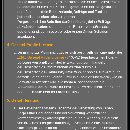
für die Inhalte von Beiträgen übernimmt, die er nicht selbst erstellt
hat oder die er nicht zur Kenntnis genommen hat. Du gestattest
dem Betreiber, dein Benutzerkonto, Beiträge und Funktionen
jederzeit zu löschen oder zu sperren.
Du gestattest dem Betreiber darüber hinaus, deine Beiträge
abzuändern, sofern sie gegen o. g. Regeln verstoßen oder
geeignet sind, dem Betreiber oder einem Dritten Schaden
zuzufügen.
4. General Public License
Du nimmst zur Kenntnis, dass es sich bei phpBB um eine unter der
„
GNU General Public License v2
“ (GPL) bereitgestellten Foren-
Software von phpBB Limited (www.phpbb.com) handelt;
deutschsprachige Informationen werden durch die
deutschsprachige Community unter www.phpbb.de zur Verfügung
gestellt. Beide haben keinen Einfluss auf die Art und Weise, wie die
Software verwendet wird. Sie können insbesondere die
Verwendung der Software für bestimmte Zwecke nicht untersagen
oder auf Inhalte fremder Foren Einfluss nehmen.
5. Gewährleistung
Der Betreiber haftet mit Ausnahme der Verletzung von Leben,
Körper und Gesundheit und der Verletzung wesentlicher
Vertragspflichten (Kardinalpflichten) nur für Schäden, die auf ein
vorsätzliches oder grob fahrlässiges Verhalten zurückzuführen
sind. Dies gilt auch für mittelbare Folgeschäden wie insbesondere