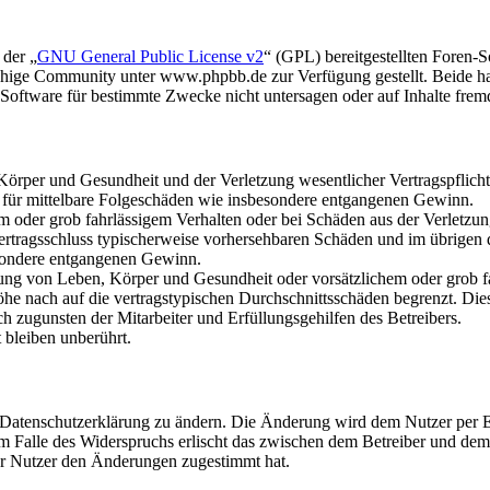
 der „
GNU General Public License v2
“ (GPL) bereitgestellten Foren
hige Community unter www.phpbb.de zur Verfügung gestellt. Beide hab
oftware für bestimmte Zwecke nicht untersagen oder auf Inhalte frem
rper und Gesundheit und der Verletzung wesentlicher Vertragspflichten
ch für mittelbare Folgeschäden wie insbesondere entgangenen Gewinn.
em oder grob fahrlässigem Verhalten oder bei Schäden aus der Verletz
i Vertragsschluss typischerweise vorhersehbaren Schäden und im übrigen
besondere entgangenen Gewinn.
ng von Leben, Körper und Gesundheit oder vorsätzlichem oder grob fah
e nach auf die vertragstypischen Durchschnittsschäden begrenzt. Dies
h zugunsten der Mitarbeiter und Erfüllungsgehilfen des Betreibers.
bleiben unberührt.
e Datenschutzerklärung zu ändern. Die Änderung wird dem Nutzer per E-
m Falle des Widerspruchs erlischt das zwischen dem Betreiber und dem 
er Nutzer den Änderungen zugestimmt hat.