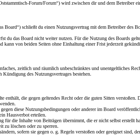
/Oststammtisch-Forum/Forum“) wird zwischen dir und dem Betreiber ei
 Board“) schließt du einen Nutzungsvertrag mit dem Betreiber des Boa
fst du das Board nicht weiter nutzen. Für die Nutzung des Boards gelten
 kann von beiden Seiten ohne Einhaltung einer Frist jederzeit gekünd
 einfaches, zeitlich und räumlich unbeschränktes und unentgeltliches R
ch Kündigung des Nutzungsvertrages bestehen.
alte enthält, die gegen geltendes Recht oder die guten Sitten verstoßen. 
rwenden.
n gegen diese Nutzungsbedingungen oder anderer im Board veröffentli
in Hausverbot erteilen.
für die Inhalte von Beiträgen übernimmt, die er nicht selbst erstellt 
it zu löschen oder zu sperren.
uändern, sofern sie gegen o. g. Regeln verstoßen oder geeignet sind, 