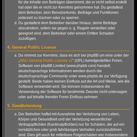
für die Inhalte von Beiträgen übernimmt, die er nicht selbst erstellt
hat oder die er nicht zur Kenntnis genommen hat. Du gestattest
dem Betreiber, dein Benutzerkonto, Beiträge und Funktionen
jederzeit zu löschen oder zu sperren.
Du gestattest dem Betreiber darüber hinaus, deine Beiträge
abzuändern, sofern sie gegen o. g. Regeln verstoßen oder
geeignet sind, dem Betreiber oder einem Dritten Schaden
zuzufügen.
4. General Public License
Du nimmst zur Kenntnis, dass es sich bei phpBB um eine unter der
„
GNU General Public License v2
“ (GPL) bereitgestellten Foren-
Software von phpBB Limited (www.phpbb.com) handelt;
deutschsprachige Informationen werden durch die
deutschsprachige Community unter www.phpbb.de zur Verfügung
gestellt. Beide haben keinen Einfluss auf die Art und Weise, wie die
Software verwendet wird. Sie können insbesondere die
Verwendung der Software für bestimmte Zwecke nicht untersagen
oder auf Inhalte fremder Foren Einfluss nehmen.
5. Gewährleistung
Der Betreiber haftet mit Ausnahme der Verletzung von Leben,
Körper und Gesundheit und der Verletzung wesentlicher
Vertragspflichten (Kardinalpflichten) nur für Schäden, die auf ein
vorsätzliches oder grob fahrlässiges Verhalten zurückzuführen
sind. Dies gilt auch für mittelbare Folgeschäden wie insbesondere