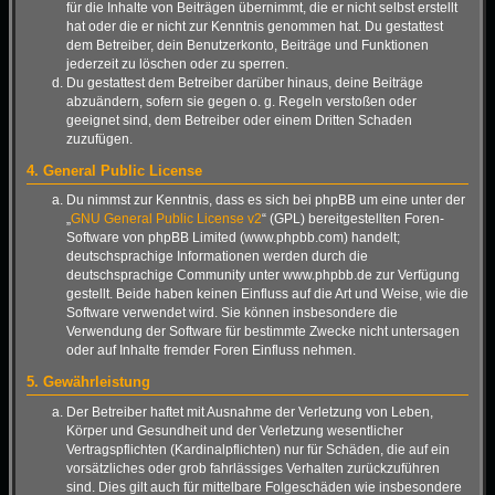
für die Inhalte von Beiträgen übernimmt, die er nicht selbst erstellt
hat oder die er nicht zur Kenntnis genommen hat. Du gestattest
dem Betreiber, dein Benutzerkonto, Beiträge und Funktionen
jederzeit zu löschen oder zu sperren.
Du gestattest dem Betreiber darüber hinaus, deine Beiträge
abzuändern, sofern sie gegen o. g. Regeln verstoßen oder
geeignet sind, dem Betreiber oder einem Dritten Schaden
zuzufügen.
4. General Public License
Du nimmst zur Kenntnis, dass es sich bei phpBB um eine unter der
„
GNU General Public License v2
“ (GPL) bereitgestellten Foren-
Software von phpBB Limited (www.phpbb.com) handelt;
deutschsprachige Informationen werden durch die
deutschsprachige Community unter www.phpbb.de zur Verfügung
gestellt. Beide haben keinen Einfluss auf die Art und Weise, wie die
Software verwendet wird. Sie können insbesondere die
Verwendung der Software für bestimmte Zwecke nicht untersagen
oder auf Inhalte fremder Foren Einfluss nehmen.
5. Gewährleistung
Der Betreiber haftet mit Ausnahme der Verletzung von Leben,
Körper und Gesundheit und der Verletzung wesentlicher
Vertragspflichten (Kardinalpflichten) nur für Schäden, die auf ein
vorsätzliches oder grob fahrlässiges Verhalten zurückzuführen
sind. Dies gilt auch für mittelbare Folgeschäden wie insbesondere