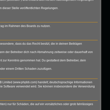
n dieser Stelle veröffentlichten Regelungen.
eitrag im Rahmen des Boards zu nutzen.
nsbesondere, dass du das Recht besitzt, die in deinen Beiträgen
ann der Betreiber dich nach Abmahnung zeitweise oder dauerhaft von
icht zur Kenntnis genommen hat. Du gestattest dem Betreiber, dein
 oder einem Dritten Schaden zuzufügen.
BB Limited (www.phpbb.com) handelt; deutschsprachige Informationen
 die Software verwendet wird. Sie können insbesondere die Verwendung
ten) nur für Schäden, die auf ein vorsätzliches oder grob fahrlässiges