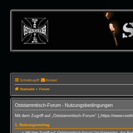
Schnellzugriff
Kontakt
Startseite
Forum
Oststammtisch-Forum - Nutzungsbedingungen
Mit dem Zugriff auf „Oststammtisch-Forum“ („https://www.roet
1. Nutzungsvertrag
Mit dem Zugriff auf „Oststammtisch-Forum“ (im Folgenden „das Boa