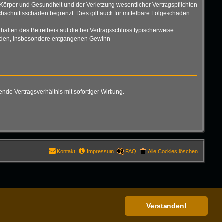
Körper und Gesundheit und der Verletzung wesentlicher Vertragspflichten
hschnittsschäden begrenzt. Dies gilt auch für mittelbare Folgeschäden
alten des Betreibers auf die bei Vertragsschluss typischerweise
chäden, insbesondere entgangenen Gewinn.
de Vertragsverhältnis mit sofortiger Wirkung.
Kontakt
Impressum
FAQ
Alle Cookies löschen
Verstanden!