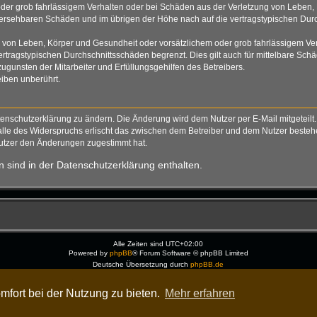
der grob fahrlässigem Verhalten oder bei Schäden aus der Verletzung von Leben, 
rhersehbaren Schäden und im übrigen der Höhe nach auf die vertragstypischen Durc
von Leben, Körper und Gesundheit oder vorsätzlichem oder grob fahrlässigem Verh
tragstypischen Durchschnittsschäden begrenzt. Dies gilt auch für mittelbare S
gunsten der Mitarbeiter und Erfüllungsgehilfen des Betreibers.
iben unberührt.
tenschutzerklärung zu ändern. Die Änderung wird dem Nutzer per E-Mail mitgeteilt.
alle des Widerspruchs erlischt das zwischen dem Betreiber und dem Nutzer bestehen
Nutzer den Änderungen zugestimmt hat.
 sind in der Datenschutzerklärung enthalten.
Alle Zeiten sind
UTC+02:00
Powered by
phpBB
® Forum Software © phpBB Limited
Deutsche Übersetzung durch
phpBB.de
Dark Vision ©
Kirk
Datenschutz
|
Nutzungsbedingungen
mfort bei der Nutzung zu bieten.
Mehr erfahren