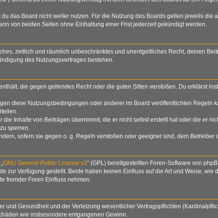
du das Board nicht weiter nutzen. Für die Nutzung des Boards gelten jeweils die a
nn von beiden Seiten ohne Einhaltung einer Frist jederzeit gekündigt werden.
nfaches, zeitlich und räumlich unbeschränktes und unentgeltliches Recht, deinen B
Kündigung des Nutzungsvertrages bestehen.
e enthält, die gegen geltendes Recht oder die guten Sitten verstoßen. Du erklärst i
egen diese Nutzungsbedingungen oder anderer im Board veröffentlichten Regeln k
teilen.
die Inhalte von Beiträgen übernimmt, die er nicht selbst erstellt hat oder die er n
zu sperren.
ndern, sofern sie gegen o. g. Regeln verstoßen oder geeignet sind, dem Betreiber
 „
GNU General Public License v2
“ (GPL) bereitgestellten Foren-Software von php
zur Verfügung gestellt. Beide haben keinen Einfluss auf die Art und Weise, wie
lte fremder Foren Einfluss nehmen.
 und Gesundheit und der Verletzung wesentlicher Vertragspflichten (Kardinalpflich
lgeschäden wie insbesondere entgangenen Gewinn.