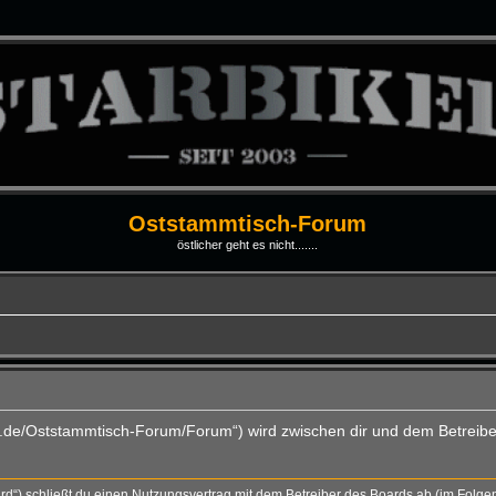
Oststammtisch-Forum
östlicher geht es nicht.......
ti.de/Oststammtisch-Forum/Forum“) wird zwischen dir und dem Betreibe
rd“) schließt du einen Nutzungsvertrag mit dem Betreiber des Boards ab (im Folge