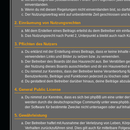
einverstanden.
Wenn du mit diesen Regelungen nicht einverstanden bist, so darfst 
Der Nutzungsvertrag wird auf unbestimmte Zeit geschlossen und ka
2. Einräumung von Nutzungsrechten
Mit dem Erstellen eines Beitrags erteilst du dem Betreiber ein ei
Das Nutzungsrecht nach Punkt 2, Unterpunkt a bleibt auch nach 
3. Pflichten des Nutzers
Du erklärst mit der Erstellung eines Beitrags, dass er keine Inhalt
verwendeten Links und Bilder zu setzen bzw. zu verwenden.
Der Betreiber des Boards übt das Hausrecht aus. Bei Verstößen g
der Nutzung dieses Boards ausschließen und dir ein Hausverbot er
Du nimmst zur Kenntnis, dass der Betreiber keine Verantwortung für 
Benutzerkonto, Beiträge und Funktionen jederzeit zu löschen oder 
Du gestattest dem Betreiber darüber hinaus, deine Beiträge abzuä
4. General Public License
Du nimmst zur Kenntnis, dass es sich bei phpBB um eine unter der
werden durch die deutschsprachige Community unter www.phpbb.de 
der Software für bestimmte Zwecke nicht untersagen oder auf Inha
5. Gewährleistung
Der Betreiber haftet mit Ausnahme der Verletzung von Leben, Körper
Verhalten zurückzuführen sind. Dies gilt auch für mittelbare Fo