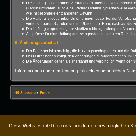
Die Haftung ist gegenüber Verbrauchern außer bei vorsätzlichem o
(Kardinalpflichten) auf die bei Vertragsschluss typischerweise vo
wie insbesondere entgangenen Gewinn.
Die Haftung ist gegenüber Unternehmern außer bei der Verletzung 
vorhersehbaren Schäden und im Übrigen der Höhe nach auf die ver
Die Haftungsbegrenzung der Absätze a bis c gilt sinngemäß auch zu
Ansprüche für eine Haftung aus zwingendem nationalem Recht ble
6. Änderungsvorbehalt
Der Betreiber ist berechtigt, die Nutzungsbedingungen und die Da
Der Nutzer ist berechtigt, den Änderungen zu widersprechen. Im F
Die Änderungen gelten als anerkannt und verbindlich, wenn der 
Informationen über den Umgang mit deinen persönlichen Daten
Startseite
Forum
Diese Website nutzt Cookies, um dir den bestmöglichen Ko