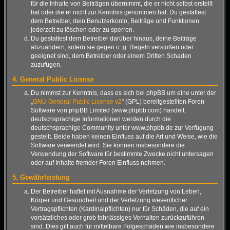
für die Inhalte von Beiträgen übernimmt, die er nicht selbst erstellt
hat oder die er nicht zur Kenntnis genommen hat. Du gestattest
dem Betreiber, dein Benutzerkonto, Beiträge und Funktionen
jederzeit zu löschen oder zu sperren.
Du gestattest dem Betreiber darüber hinaus, deine Beiträge
abzuändern, sofern sie gegen o. g. Regeln verstoßen oder
geeignet sind, dem Betreiber oder einem Dritten Schaden
zuzufügen.
4. General Public License
Du nimmst zur Kenntnis, dass es sich bei phpBB um eine unter der
„
GNU General Public License v2
“ (GPL) bereitgestellten Foren-
Software von phpBB Limited (www.phpbb.com) handelt;
deutschsprachige Informationen werden durch die
deutschsprachige Community unter www.phpbb.de zur Verfügung
gestellt. Beide haben keinen Einfluss auf die Art und Weise, wie die
Software verwendet wird. Sie können insbesondere die
Verwendung der Software für bestimmte Zwecke nicht untersagen
oder auf Inhalte fremder Foren Einfluss nehmen.
5. Gewährleistung
Der Betreiber haftet mit Ausnahme der Verletzung von Leben,
Körper und Gesundheit und der Verletzung wesentlicher
Vertragspflichten (Kardinalpflichten) nur für Schäden, die auf ein
vorsätzliches oder grob fahrlässiges Verhalten zurückzuführen
sind. Dies gilt auch für mittelbare Folgeschäden wie insbesondere