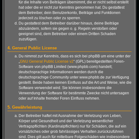
für die Inhalte von Beiträgen übernimmt, die er nicht selbst erstellt
hat oder die er nicht zur Kenntnis genommen hat. Du gestattest
dem Betreiber, dein Benutzerkonto, Beiträge und Funktionen
jederzeit zu löschen oder zu sperren.
Du gestattest dem Betreiber darüber hinaus, deine Beiträge
abzuändern, sofern sie gegen o. g. Regeln verstoßen oder
geeignet sind, dem Betreiber oder einem Dritten Schaden
zuzufügen.
4. General Public License
Du nimmst zur Kenntnis, dass es sich bei phpBB um eine unter der
„
GNU General Public License v2
“ (GPL) bereitgestellten Foren-
Software von phpBB Limited (www.phpbb.com) handelt;
deutschsprachige Informationen werden durch die
deutschsprachige Community unter www.phpbb.de zur Verfügung
gestellt. Beide haben keinen Einfluss auf die Art und Weise, wie die
Software verwendet wird. Sie können insbesondere die
Verwendung der Software für bestimmte Zwecke nicht untersagen
oder auf Inhalte fremder Foren Einfluss nehmen.
5. Gewährleistung
Der Betreiber haftet mit Ausnahme der Verletzung von Leben,
Körper und Gesundheit und der Verletzung wesentlicher
Vertragspflichten (Kardinalpflichten) nur für Schäden, die auf ein
vorsätzliches oder grob fahrlässiges Verhalten zurückzuführen
sind. Dies gilt auch für mittelbare Folgeschäden wie insbesondere