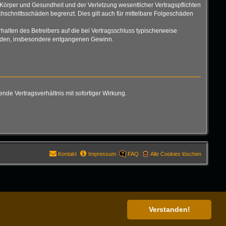
Körper und Gesundheit und der Verletzung wesentlicher Vertragspflichten
hschnittsschäden begrenzt. Dies gilt auch für mittelbare Folgeschäden
alten des Betreibers auf die bei Vertragsschluss typischerweise
chäden, insbesondere entgangenen Gewinn.
de Vertragsverhältnis mit sofortiger Wirkung.
Kontakt
Impressum
FAQ
Alle Cookies löschen
Verstanden!