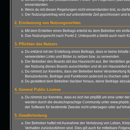
einverstanden.
Wenn du mit diesen Regelungen nicht einverstanden bist, so darfst 
Der Nutzungsvertrag wird auf unbestimmte Zeit geschlossen und ka
2. Einräumung von Nutzungsrechten
Mit dem Erstellen eines Beitrags erteilst du dem Betreiber ein ei
Das Nutzungsrecht nach Punkt 2, Unterpunkt a bleibt auch nach 
3. Pflichten des Nutzers
Du erklärst mit der Erstellung eines Beitrags, dass er keine Inhalt
verwendeten Links und Bilder zu setzen bzw. zu verwenden.
Der Betreiber des Boards übt das Hausrecht aus. Bei Verstößen g
der Nutzung dieses Boards ausschließen und dir ein Hausverbot er
Du nimmst zur Kenntnis, dass der Betreiber keine Verantwortung für 
Benutzerkonto, Beiträge und Funktionen jederzeit zu löschen oder 
Du gestattest dem Betreiber darüber hinaus, deine Beiträge abzuä
4. General Public License
Du nimmst zur Kenntnis, dass es sich bei phpBB um eine unter der
werden durch die deutschsprachige Community unter www.phpbb.de 
der Software für bestimmte Zwecke nicht untersagen oder auf Inha
5. Gewährleistung
Der Betreiber haftet mit Ausnahme der Verletzung von Leben, Körper
Verhalten zurückzuführen sind. Dies gilt auch für mittelbare Fo