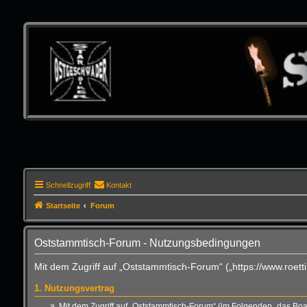
Schnellzugriff
Kontakt
Startseite
Forum
Oststammtisch-Forum - Nutzungsbedingungen
Mit dem Zugriff auf „Oststammtisch-Forum“ („https://www.roet
1. Nutzungsvertrag
Mit dem Zugriff auf „Oststammtisch-Forum“ (im Folgenden „das Boa