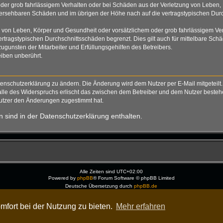
der grob fahrlässigem Verhalten oder bei Schäden aus der Verletzung von Leben, 
rhersehbaren Schäden und im übrigen der Höhe nach auf die vertragstypischen Durc
von Leben, Körper und Gesundheit oder vorsätzlichem oder grob fahrlässigem Verh
tragstypischen Durchschnittsschäden begrenzt. Dies gilt auch für mittelbare S
gunsten der Mitarbeiter und Erfüllungsgehilfen des Betreibers.
iben unberührt.
tenschutzerklärung zu ändern. Die Änderung wird dem Nutzer per E-Mail mitgeteilt.
alle des Widerspruchs erlischt das zwischen dem Betreiber und dem Nutzer bestehen
Nutzer den Änderungen zugestimmt hat.
 sind in der Datenschutzerklärung enthalten.
Alle Zeiten sind
UTC+02:00
Powered by
phpBB
® Forum Software © phpBB Limited
Deutsche Übersetzung durch
phpBB.de
Dark Vision ©
Kirk
Datenschutz
|
Nutzungsbedingungen
mfort bei der Nutzung zu bieten.
Mehr erfahren