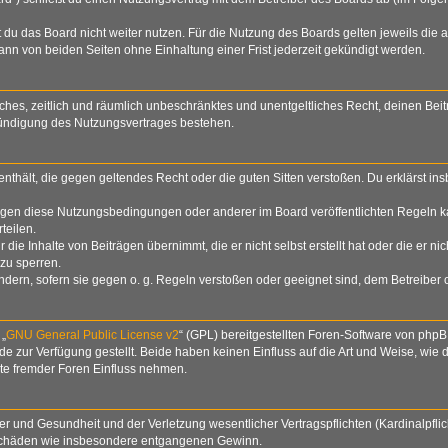
du das Board nicht weiter nutzen. Für die Nutzung des Boards gelten jeweils die a
nn von beiden Seiten ohne Einhaltung einer Frist jederzeit gekündigt werden.
nfaches, zeitlich und räumlich unbeschränktes und unentgeltliches Recht, deinen B
Kündigung des Nutzungsvertrages bestehen.
e enthält, die gegen geltendes Recht oder die guten Sitten verstoßen. Du erklärst i
egen diese Nutzungsbedingungen oder anderer im Board veröffentlichten Regeln k
teilen.
die Inhalte von Beiträgen übernimmt, die er nicht selbst erstellt hat oder die er n
zu sperren.
ndern, sofern sie gegen o. g. Regeln verstoßen oder geeignet sind, dem Betreiber
 „
GNU General Public License v2
“ (GPL) bereitgestellten Foren-Software von php
zur Verfügung gestellt. Beide haben keinen Einfluss auf die Art und Weise, wie
lte fremder Foren Einfluss nehmen.
 und Gesundheit und der Verletzung wesentlicher Vertragspflichten (Kardinalpflich
lgeschäden wie insbesondere entgangenen Gewinn.