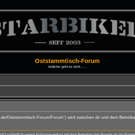
Oststammtisch-Forum
östlicher geht es nicht.......
ti.de/Oststammtisch-Forum/Forum“) wird zwischen dir und dem Betreibe
rd“) schließt du einen Nutzungsvertrag mit dem Betreiber des Boards ab (im Folge