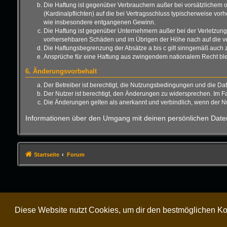
Die Haftung ist gegenüber Verbrauchern außer bei vorsätzlichem o
(Kardinalpflichten) auf die bei Vertragsschluss typischerweise vo
wie insbesondere entgangenen Gewinn.
Die Haftung ist gegenüber Unternehmern außer bei der Verletzung 
vorhersehbaren Schäden und im Übrigen der Höhe nach auf die ver
Die Haftungsbegrenzung der Absätze a bis c gilt sinngemäß auch zu
Ansprüche für eine Haftung aus zwingendem nationalem Recht ble
6. Änderungsvorbehalt
Der Betreiber ist berechtigt, die Nutzungsbedingungen und die Da
Der Nutzer ist berechtigt, den Änderungen zu widersprechen. Im F
Die Änderungen gelten als anerkannt und verbindlich, wenn der 
Informationen über den Umgang mit deinen persönlichen Daten
Startseite
Forum
Diese Website nutzt Cookies, um dir den bestmöglichen Ko