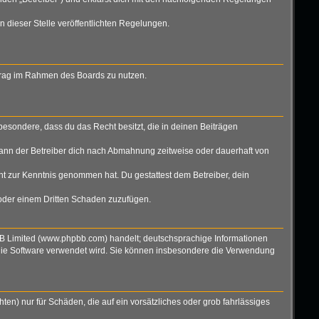
n dieser Stelle veröffentlichten Regelungen.
eitrag im Rahmen des Boards zu nutzen.
nsbesondere, dass du das Recht besitzt, die in deinen Beiträgen
ann der Betreiber dich nach Abmahnung zeitweise oder dauerhaft von
icht zur Kenntnis genommen hat. Du gestattest dem Betreiber, dein
 oder einem Dritten Schaden zuzufügen.
BB Limited (www.phpbb.com) handelt; deutschsprachige Informationen
 die Software verwendet wird. Sie können insbesondere die Verwendung
ten) nur für Schäden, die auf ein vorsätzliches oder grob fahrlässiges