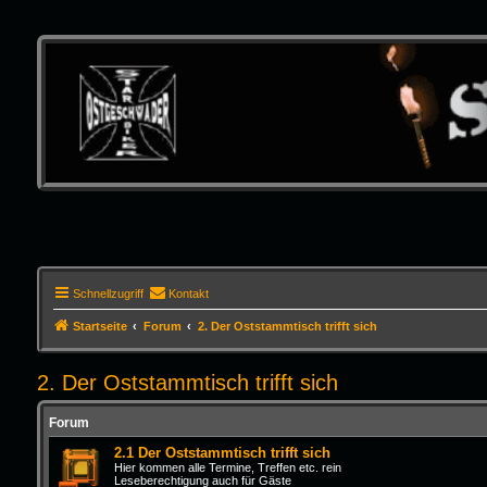
Schnellzugriff
Kontakt
Startseite
Forum
2. Der Oststammtisch trifft sich
2. Der Oststammtisch trifft sich
Forum
2.1 Der Oststammtisch trifft sich
Hier kommen alle Termine, Treffen etc. rein
Leseberechtigung auch für Gäste