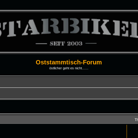
Oststammtisch-Forum
östlicher geht es nicht.......
T